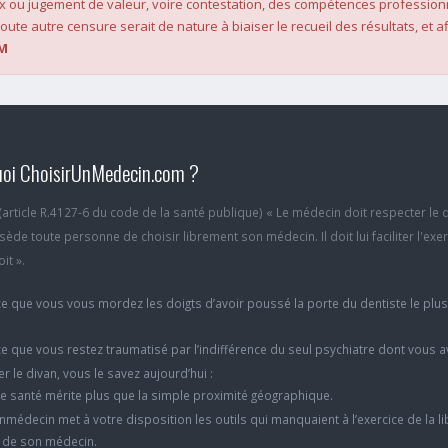
x ou jugement de valeur, voire contestation, des compétences profession
oute autre censure serait de nature à biaiser le recueil des résultats, et af
M
oi ChoisirUnMedecin.com ?
6 (article R.4127-6 du code de la santé publique) « Le médecin doit respecter le 
ède toute personne de choisir librement son médecin. Il doit lui faciliter l'exe
it ».
e que vous vous mordez les doigts d’avoir poussé la porte du dentiste le plu
e que vous restez traumatisé par l’indifférence du seul psychiatre dont vous 
er le divan, vous le savez aujourd’hui :
e santé mérite plus que la simple proximité géographique.
nmédecin met à votre disposition les outils qui manquaient à l’exercice de la li
x de son médecin.