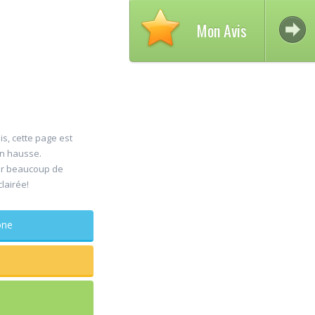
Mon Avis
is, cette page est
en hausse.
Avis 
er beaucoup de
30
clairée!
DELC
Jul
Chiru
phone
maxillo-fac
Rapide et effic
sagesse extrai
douleur
...lire plus