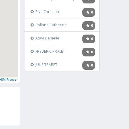
Prat Christian
0
Rolland Catherine
0
Atayi Danielle
0
FREDERIC PRALET
0
JULIE TRAPET
0
OSM France