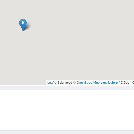
Leaflet
| données
© OpenStreetMap contributors
/ ODbL -