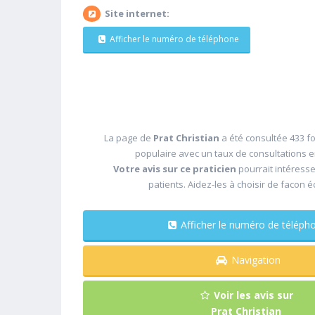
Site internet:
Afficher le numéro de téléphone
La page de
Prat Christian
a été consultée 433 fo
populaire avec un taux de consultations 
Votre avis sur ce praticien
pourrait intéress
patients. Aidez-les à choisir de facon é
Afficher le numéro de télé
Navigation
Voir les avis sur
Prat Christian