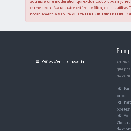
soumis à une modération qui exclue tout propos injurieu
du médecin. Aucun autre critère de filtrage n’est utilisé. T
notablement la fiabilité du site
CHOISIRUNMEDECIN.CO
Pourqu
Offres d'emploi médecin
Article 
que poss
de ce dro
Parc
proche,
Parc
osé test
Votr
Choisiru
de choi