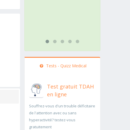
action doit être menée
pathologie 
rapidement..Une auscultation de
rapidement
bas
...lire plus
...lire plus
Tests - Quizz Medical
Test gratuit TDAH
en ligne
Souffrez-vous d'un trouble déficitaire
de l'attention avec ou sans
hyperactivité? testez-vous
gratuitement