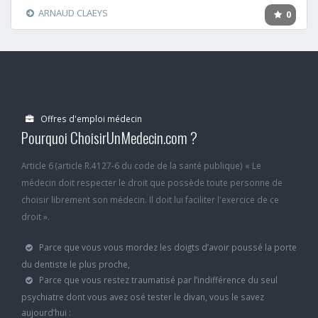
ARNAUD CLAEYS
0
Offres d'emploi médecin
Pourquoi ChoisirUnMedecin.com ?
Article 6 (article R.4127-6 du code de la santé publique) « Le
médecin doit respecter le droit que possède toute personne de
choisir librement son médecin. Il doit lui faciliter l'exercice de ce
droit ».
Parce que vous vous mordez les doigts d’avoir poussé la porte
du dentiste le plus proche,
Parce que vous restez traumatisé par l’indifférence du seul
psychiatre dont vous avez osé tester le divan, vous le savez
aujourd’hui :