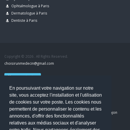
Ophtalmologue à Paris
Dermatologue à Paris
Dentiste à Paris
Copyright © 2026 . All Rights Reserved.
choisirunmedecin@gmail.com
Nous contacter
En poursuivant votre navigation sur notre
Accueil
site, vous acceptez l'installation et l'utilisation
Blog
de cookies sur votre poste. Les cookies nous
Mon compte
permettent de personnaliser le contenu et les
Dernier avis : PASCAL DELCAMPE, Chirurgien maxillo-faciale à Arpajon
annonces, d'offrir des fonctionnalités
Mentions légales
relatives aux médias sociaux et d'analyser
Politique de confidentialité
notre trafic. Nous partageons également des