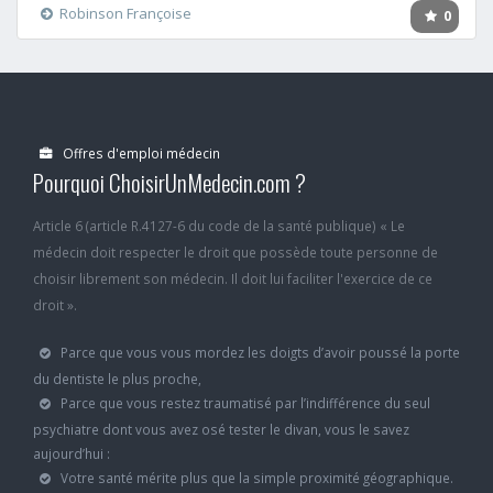
Robinson Françoise
0
Offres d'emploi médecin
Pourquoi ChoisirUnMedecin.com ?
Article 6 (article R.4127-6 du code de la santé publique) « Le
médecin doit respecter le droit que possède toute personne de
choisir librement son médecin. Il doit lui faciliter l'exercice de ce
droit ».
Parce que vous vous mordez les doigts d’avoir poussé la porte
du dentiste le plus proche,
Parce que vous restez traumatisé par l’indifférence du seul
psychiatre dont vous avez osé tester le divan, vous le savez
aujourd’hui :
Votre santé mérite plus que la simple proximité géographique.