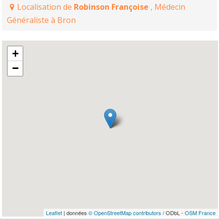
Localisation de
Robinson Françoise
, Médecin
Généraliste à Bron
+
−
Leaflet
| données
© OpenStreetMap contributors
/ ODbL -
OSM France