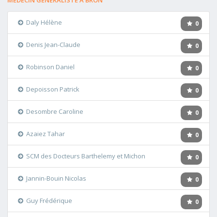
MÉDECIN GÉNÉRALISTE A BRON
Daly Hélène
0
Denis Jean-Claude
0
Robinson Daniel
0
Depoisson Patrick
0
Desombre Caroline
0
Azaiez Tahar
0
SCM des Docteurs Barthelemy et Michon
0
Jannin-Bouin Nicolas
0
Guy Frédérique
0