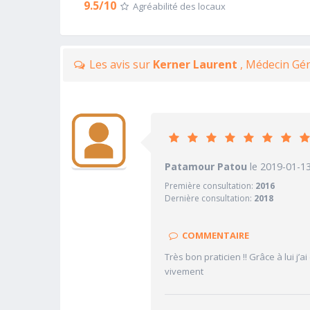
9.5/10
Agréabilité des locaux
Les avis sur
Kerner Laurent
, Médecin Gén
10
Patamour Patou
PRATICIEN
le 2019-01-1
Première consultation:
2016
10/10
Confiance accordée
Dernière consultation:
2018
10/10
Sympathie
10/10
Clarté des informations médi
COMMENTAIRE
10/10
Délai pour obtenir un 1er RD
Très bon praticien !! Grâce à lui 
10/10
vivement
Ponctualité/Temps en salle d