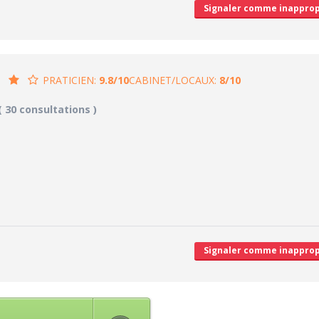
Signaler comme inapprop
PRATICIEN:
9.8/10
CABINET/LOCAUX:
8/10
8/10
8/10
( 30 consultations )
CABINET/LOCAUX
10/10
Desserte par les transports en commun
5/10
Stationnements alentours
9/10
cales délivrées
Agréabilité des locaux
V
'attente/Retard
Signaler comme inapprop