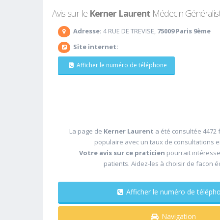
Avis sur le
Kerner Laurent
Médecin Généraliste
Adresse:
4 RUE DE TREVISE,
75009 Paris 9ème
Site internet:
Afficher le numéro de téléphone
La page de
Kerner Laurent
a été consultée 4472 f
populaire avec un taux de consultations 
Votre avis sur ce praticien
pourrait intéress
patients. Aidez-les à choisir de facon é
Afficher le numéro de télé
Navigation