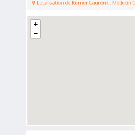
Localisation de
Kerner Laurent
, Médecin 
+
−