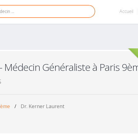
Accueil
- Médecin Généraliste à Paris 9è
s
 9ème
/
Dr. Kerner Laurent