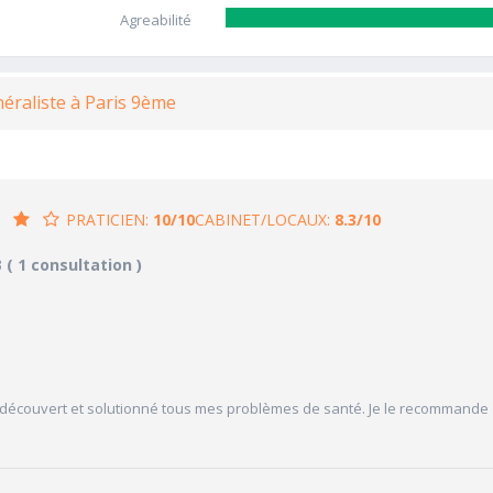
Agreabilité
éraliste à Paris 9ème
PRATICIEN:
10/10
CABINET/LOCAUX:
8.3/10
/10
8.3/10
3
( 1 consultation )
CABINET/LOCAUX
10/10
Desserte par les transports en commun
5/10
Stationnements alentours
10/10
cales délivrées
Agréabilité des locaux
V
j’ai découvert et solutionné tous mes problèmes de santé. Je le recommande
'attente/Retard