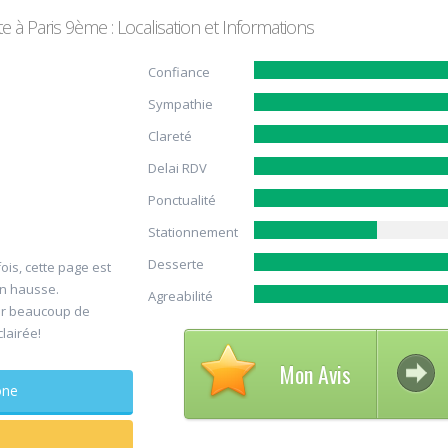
 à Paris 9ème : Localisation et Informations
Confiance
Sympathie
Clareté
Delai RDV
Ponctualité
Avis su
Stationnement
30
DELCAM
Desserte
ois, cette page est
Jul
Chirurg
en hausse.
Agreabilité
maxillo-facia
er beaucoup de
clairée!
Rapide et efficace
Mon Avis
sagesse extraites
phone
douleur
...lire plus