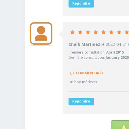
Répondre
9.
Chaïb Martinez
le 2020-04-21
PRATICIEN
Première consultation:
April 2015
10/10
Confiance accordée
Dernière consultation:
January 2020
9/10
Sympathie
10/10
Clarté des informations médi
COMMENTAIRE
10/10
Délai pour obtenir un 1er RD
Un bon médecin
10/10
Ponctualité/Temps en salle d
Répondre