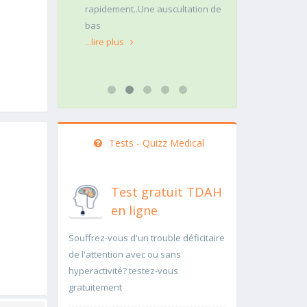
rapidement..Une auscultation de
rapidement p
bas
...lire plus
...lire plus
Tests - Quizz Medical
Test gratuit TDAH
en ligne
Souffrez-vous d'un trouble déficitaire
de l'attention avec ou sans
hyperactivité? testez-vous
gratuitement