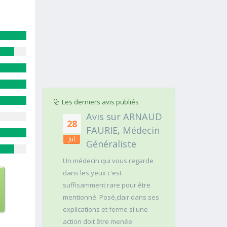
Les derniers avis publiés
r PASCAL
Avis sur ARNAUD
Avis 
28
25
PE,
FAURIE, Médecin
Jéro
Jul
Jul
ien
Généraliste
Neur
le
Un médecin qui vous regarde
Aidé d'une assi
dans les yeux c'est
a examiné ave
 2 dents de
suffisamment rare pour être
comportement
 aucune
mentionné. Posé,clair dans ses
cérébral, de l
explications et ferme si une
épouse. A aus
action doit être menée
pathologie rar