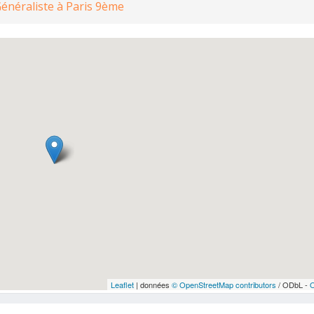
Généraliste à Paris 9ème
Leaflet
| données
© OpenStreetMap contributors
/ ODbL -