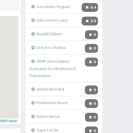
Gouzènes Hugues
6.4
Dibo-Cohen Larry
2.9
Boublil Gilbert
0
Dreyfus Charles
0
AFMP (Association
0
Française De Medecine Et
Prévention)
Sebon Bernard
0
Polderman Bruno
0
Riche Fabrice
0
OSM France
Saya Carole
0