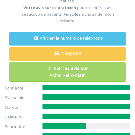
hausse.
Votre avis sur ce praticien
pourrait intéresser
beaucoup de patients. Aidez-les à choisir de facon
éclairée!
Afficher le numéro de téléphone
Navigation
Voir les avis sur
Acher Felix-Alain
Confiance
Sympathie
Clareté
Delai RDV
Ponctualité