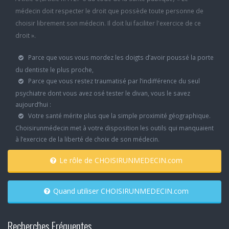
médecin doit respecter le droit que possède toute personne de
choisir librement son médecin. Il doit lui faciliter l'exercice de ce
droit ».
Parce que vous vous mordez les doigts d’avoir poussé la porte
du dentiste le plus proche,
Parce que vous restez traumatisé par l’indifférence du seul
psychiatre dont vous avez osé tester le divan, vous le savez
aujourd’hui :
Votre santé mérite plus que la simple proximité géographique.
Choisirunmédecin met à votre disposition les outils qui manquaient
à l’exercice de la liberté de choix de son médecin.
Le rôle de CHOISIRUNMEDECIN.com
Quand utiliser CHOISIRUNMEDECIN.com
Recherches Fréquentes