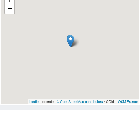
−
Leaflet
| données
© OpenStreetMap contributors
/ ODbL -
OSM France