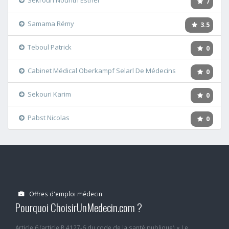
7
Samama Rémy
3.5
Teboul Patrick
0
Cabinet Médical Oberkampf Selarl De Médecins
0
Sekouri Karim
0
Pabst Nicolas
0
Offres d'emploi médecin
Pourquoi ChoisirUnMedecin.com ?
Article 6 (article R.4127-6 du code de la santé publique) « Le