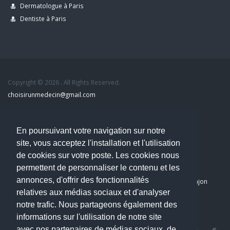
Dermatologue à Paris
Dentiste à Paris
Copyright © 2026 . All Rights Reserved.
choisirunmedecin@gmail.com
Nous contacter
En poursuivant votre navigation sur notre
site, vous acceptez l'installation et l'utilisation
Accueil
de cookies sur votre poste. Les cookies nous
Blog
permettent de personnaliser le contenu et les
Mon compte
annonces, d'offrir des fonctionnalités
Dernier avis : PASCAL DELCAMPE, Chirurgien maxillo-faciale à Arpajon
relatives aux médias sociaux et d'analyser
Mentions légales
notre trafic. Nous partageons également des
Politique de confidentialité
informations sur l'utilisation de notre site
avec nos partenaires de médias sociaux, de