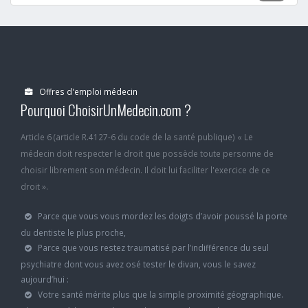
Offres d'emploi médecin
Pourquoi ChoisirUnMedecin.com ?
Article 6 (article R.4127-6 du code de la santé publique) « Le
médecin doit respecter le droit que possède toute personne de
choisir librement son médecin. Il doit lui faciliter l'exercice de ce
droit ».
Parce que vous vous mordez les doigts d’avoir poussé la porte
du dentiste le plus proche,
Parce que vous restez traumatisé par l’indifférence du seul
psychiatre dont vous avez osé tester le divan, vous le savez
aujourd’hui :
Votre santé mérite plus que la simple proximité géographique.