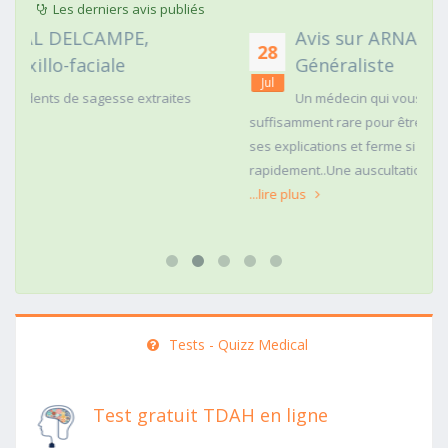
Les derniers avis publiés
Avis sur ARNAUD FAURIE, Médecin
28
Généraliste
Jul
s
Un médecin qui vous regarde dans les yeux c'est
suffisamment rare pour être mentionné. Posé,clair dans
ses explications et ferme si une action doit être menée
rapidement..Une auscultation de bas
...lire plus
Tests - Quizz Medical
Test gratuit TDAH en ligne