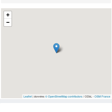
+
−
Leaflet
| données
© OpenStreetMap contributors
/ ODbL -
OSM France