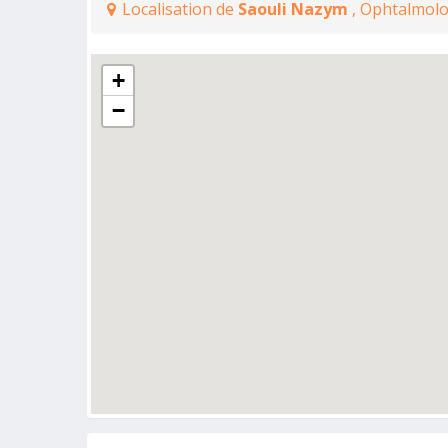
Localisation de
Saouli Nazym
, Ophtalmol
+
−