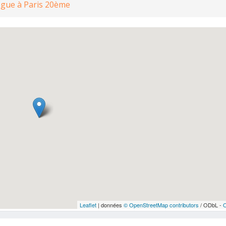
ogue à Paris 20ème
Leaflet
| données
© OpenStreetMap contributors
/ ODbL -