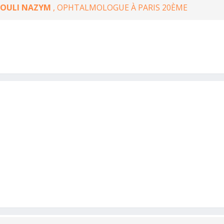
AOULI NAZYM
, OPHTALMOLOGUE À PARIS 20ÈME