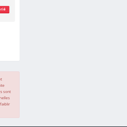
rié
et
ite
s sont
nelles
faiblir