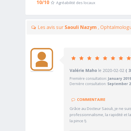
10/10
Agréabilité des locaux
Les avis sur
Saouli Nazym
, Ophtalmolog
10
Valérie Maho
le 2020-02-02
PRATICIEN
( 
Première consultation:
January 201
10/10
Confiance accordée
Dernière consultation:
September 2
10/10
Sympathie
10/10
Clarté des informations médi
COMMENTAIRE
10/10
Délai pour obtenir un 1er RD
Grâce au Docteur Saouli, je ne suis
10/10
professionnalisme, la rapidité et 
Ponctualité/Temps en salle d
la pince !).