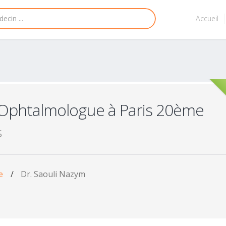
Accueil
Ophtalmologue à Paris 20ème
s
e
/
Dr. Saouli Nazym