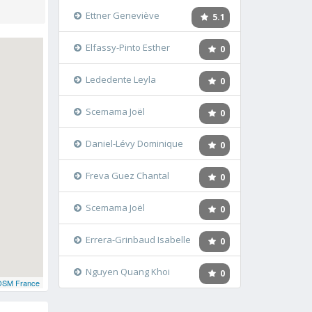
Ettner Geneviève
5.1
Elfassy-Pinto Esther
0
Lededente Leyla
0
Scemama Joël
0
Daniel-Lévy Dominique
0
Freva Guez Chantal
0
Scemama Joël
0
Errera-Grinbaud Isabelle
0
Nguyen Quang Khoi
0
OSM France