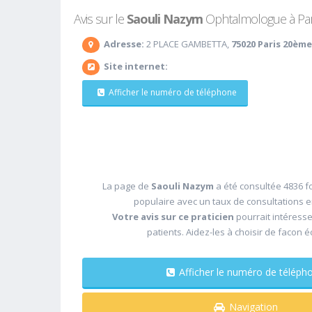
Avis sur le
Saouli Nazym
Ophtalmologue à Paris
Adresse:
2 PLACE GAMBETTA,
75020 Paris 20ème
Site internet:
Afficher le numéro de téléphone
La page de
Saouli Nazym
a été consultée 4836 fo
populaire avec un taux de consultations 
Votre avis sur ce praticien
pourrait intéress
patients. Aidez-les à choisir de facon é
Afficher le numéro de télé
Navigation