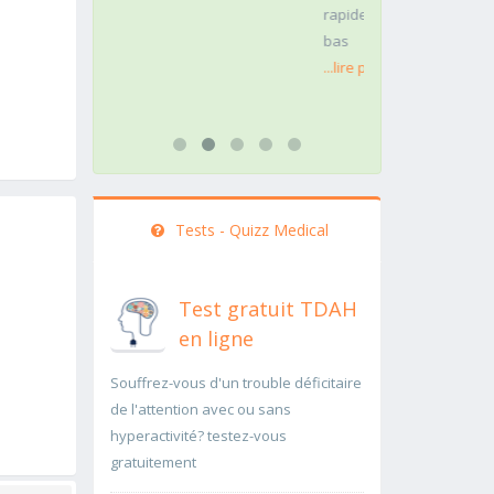
rapidement..Une auscultation de
rapidement p
bas
...lire plus
...lire plus
Tests - Quizz Medical
Test gratuit TDAH
en ligne
Souffrez-vous d'un trouble déficitaire
de l'attention avec ou sans
hyperactivité? testez-vous
gratuitement