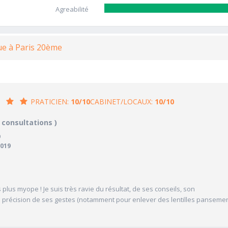
Agreabilité
ue à Paris 20ème
PRATICIEN:
10/10
CABINET/LOCAUX:
10/10
/10
10/10
3 consultations )
CABINET/LOCAUX
9
10/10
Desserte par les transports en commun
019
10/10
Stationnements alentours
10/10
cales délivrées
Agréabilité des locaux
V
 plus myope ! Je suis très ravie du résultat, de ses conseils, son
la précision de ses gestes (notamment pour enlever des lentilles panseme
'attente/Retard