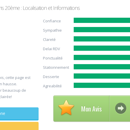
 20ème : Localisation et Informations
Confiance
Sympathie
Clareté
Delai RDV
Ponctualité
Avis su
Stationnement
30
DELCAM
Desserte
is, cette page est
Jul
Chirurg
en hausse.
Agreabilité
maxillo-facia
er beaucoup de
clairée!
Rapide et efficace
Mon Avis
sagesse extraites
phone
douleur
...lire plus