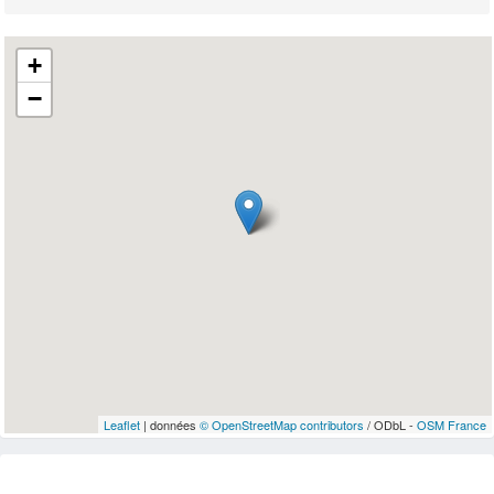
+
−
Leaflet
| données
© OpenStreetMap contributors
/ ODbL -
OSM France