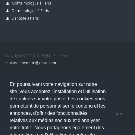
Ophtalmologue à Paris
Dermatologue à Paris
Dentiste à Paris
Copyright © 2026 . All Rights Reserved.
choisirunmedecin@gmail.com
Nous contacter
En poursuivant votre navigation sur notre
site, vous acceptez l'installation et l'utilisation
Accueil
de cookies sur votre poste. Les cookies nous
Blog
permettent de personnaliser le contenu et les
Mon compte
annonces, d'offrir des fonctionnalités
Dernier avis : PASCAL DELCAMPE, Chirurgien maxillo-faciale à Arpajon
relatives aux médias sociaux et d'analyser
Mentions légales
notre trafic. Nous partageons également des
Politique de confidentialité
informations sur l'utilisation de notre site