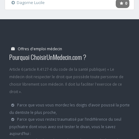
Dagorne Lucile
0
Offres d'emploi médecin
Pourquoi ChoisirUnMedecin.com ?
Article 6 (article R.4127-6 du code de la santé publique) « Le
médecin doit respecter le droit que possède toute personne de
choisir librement son médecin. Il doit lui faciliter l'exercice de ce
droit ».
Parce que vous vous mordez les doigts d’avoir poussé la porte
du dentiste le plus proche,
Parce que vous restez traumatisé par l’indifférence du seul
psychiatre dont vous avez osé tester le divan, vous le savez
aujourd’hui :