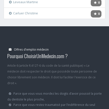
Leveaux Martine
0
Carluer Christine
0
Offres d'emploi médecin
Pourquoi ChoisirUnMedecin.com ?
Article 6 (article R.4127-6 du code de la santé publique) « Le
médecin doit respecter le droit que possède toute personne de
choisir librement son médecin. Il doit lui faciliter l'exercice de ce
droit ».
Parce que vous vous mordez les doigts d’avoir poussé la porte
du dentiste le plus proche,
Parce que vous restez traumatisé par l’indifférence du seul