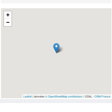
+
−
Leaflet
| données
© OpenStreetMap contributors
/ ODbL -
OSM France