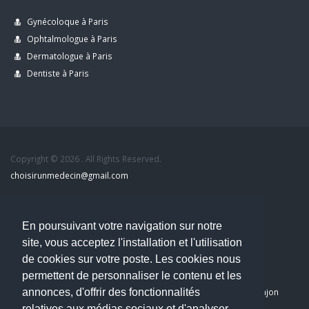
Gynécoloque à Paris
Ophtalmologue à Paris
Dermatologue à Paris
Dentiste à Paris
Copyright © 2026 . All Rights Reserved.
choisirunmedecin@gmail.com
Nous contacter
En poursuivant votre navigation sur notre
Accueil
site, vous acceptez l'installation et l'utilisation
Blog
de cookies sur votre poste. Les cookies nous
Mon compte
permettent de personnaliser le contenu et les
Dernier avis : PASCAL DELCAMPE, Chirurgien maxillo-faciale à Arpajon
annonces, d'offrir des fonctionnalités
Mentions légales
relatives aux médias sociaux et d'analyser