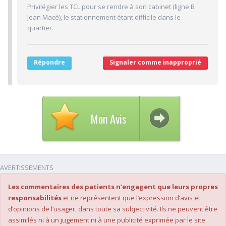
Privilégier les TCL pour se rendre à son cabinet (ligne B
4/10
Stationnements alentours
Jean Macé), le stationnement étant difficile dans le
8/10
Agréabilité des locaux
quartier.
Répondre
Signaler comme inapproprié
Mon Avis
AVERTISSEMENTS
Les commentaires des patients n’engagent que leurs propres
responsabilités
et ne représentent que l’expression d’avis et
d’opinions de l’usager, dans toute sa subjectivité. Ils ne peuvent être
assimilés ni à un jugement ni à une publicité exprimée par le site