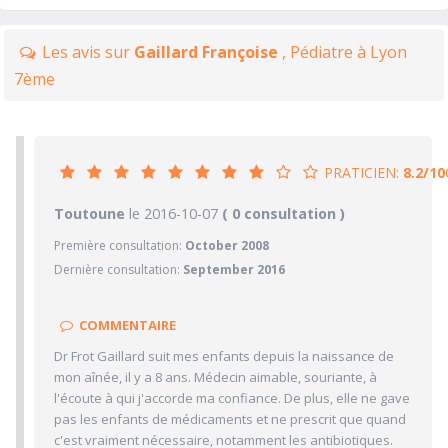
Les avis sur
Gaillard Françoise
, Pédiatre à Lyon
7ème
PRATICIEN:
8.2/10
8.2/10
Toutoune
le 2016-10-07
PRATICIEN
( 0 consultation )
Première consultation:
October 2008
9/10
Confiance accordée
Dernière consultation:
September 2016
10/10
Sympathie
10/10
Clarté des informations médicales délivrées
COMMENTAIRE
5/10
Délai pour obtenir un 1er RDV
Dr Frot Gaillard suit mes enfants depuis la naissance de
7/10
Ponctualité/Temps en salle d'attente/Retard
mon aînée, il y a 8 ans. Médecin aimable, souriante, à
7.3/10
l'écoute à qui j'accorde ma confiance. De plus, elle ne gave
CABINET/LOCAUX
pas les enfants de médicaments et ne prescrit que quand
10/10
Desserte par les transports en commun
c'est vraiment nécessaire, notamment les antibiotiques.