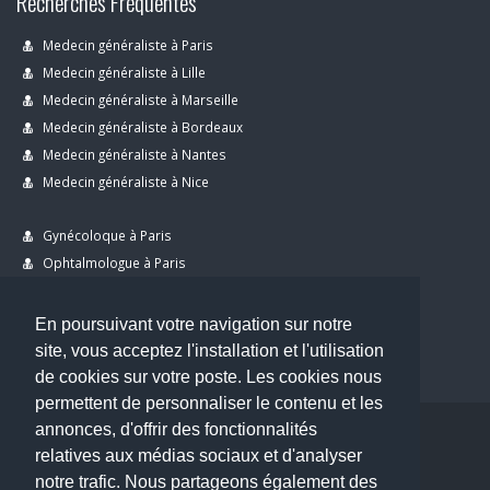
Recherches Fréquentes
Medecin généraliste à Paris
Medecin généraliste à Lille
Medecin généraliste à Marseille
Medecin généraliste à Bordeaux
Medecin généraliste à Nantes
Medecin généraliste à Nice
Gynécoloque à Paris
Ophtalmologue à Paris
Dermatologue à Paris
Dentiste à Paris
En poursuivant votre navigation sur notre
site, vous acceptez l'installation et l'utilisation
de cookies sur votre poste. Les cookies nous
permettent de personnaliser le contenu et les
annonces, d'offrir des fonctionnalités
Copyright © 2026 . All Rights Reserved.
relatives aux médias sociaux et d'analyser
choisirunmedecin@gmail.com
notre trafic. Nous partageons également des