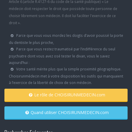
Article 6 (article R.4127-6 du code de la santé publique) « Le
médecin doit respecter le droit que possède toute personne de
choisir librement son médecin. Il doit lui faciliter l'exercice de ce
droit ».
Parce que vous vous mordez les doigts d’avoir poussé la porte
du dentiste le plus proche,
Parce que vous restez traumatisé par l’indifférence du seul
psychiatre dont vous avez osé tester le divan, vous le savez
aujourd’hui :
Votre santé mérite plus que la simple proximité géographique.
Choisirunmédecin met à votre disposition les outils qui manquaient
à l’exercice de la liberté de choix de son médecin.
Le rôle de CHOISIRUNMEDECIN.com
Quand utiliser CHOISIRUNMEDECIN.com