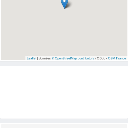
Leaflet
| données
© OpenStreetMap contributors
/ ODbL -
OSM France