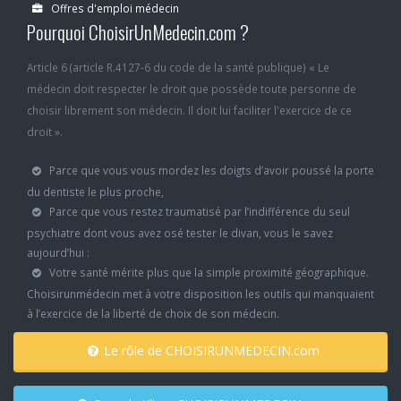
Offres d'emploi médecin
Pourquoi ChoisirUnMedecin.com ?
Article 6 (article R.4127-6 du code de la santé publique) « Le
médecin doit respecter le droit que possède toute personne de
choisir librement son médecin. Il doit lui faciliter l'exercice de ce
droit ».
Parce que vous vous mordez les doigts d’avoir poussé la porte
du dentiste le plus proche,
Parce que vous restez traumatisé par l’indifférence du seul
psychiatre dont vous avez osé tester le divan, vous le savez
aujourd’hui :
Votre santé mérite plus que la simple proximité géographique.
Choisirunmédecin met à votre disposition les outils qui manquaient
à l’exercice de la liberté de choix de son médecin.
Le rôle de CHOISIRUNMEDECIN.com