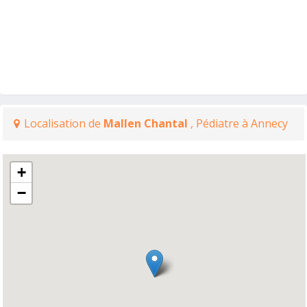
Localisation de
Mallen Chantal
, Pédiatre à Annecy
+
−