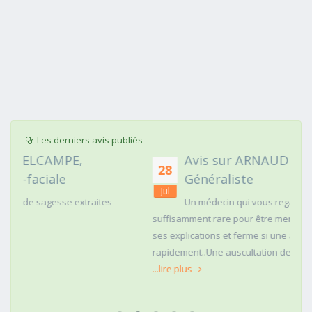
Les derniers avis publiés
Avis sur ARNAUD FAURIE, Médecin
28
Généraliste
Jul
Un médecin qui vous regarde dans les yeux c'est
suffisamment rare pour être mentionné. Posé,clair dans
ses explications et ferme si une action doit être menée
rapidement..Une auscultation de bas
...lire plus