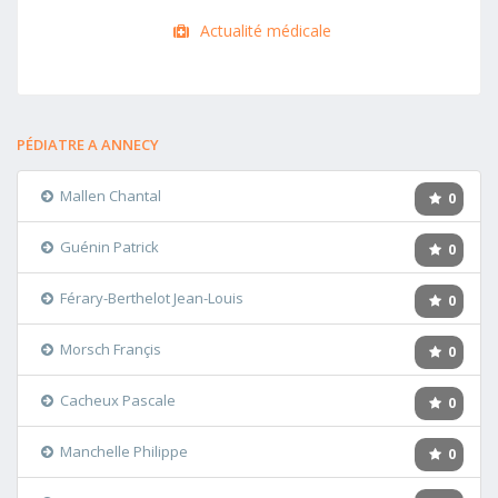
Actualité médicale
PÉDIATRE A ANNECY
Mallen Chantal
0
Guénin Patrick
0
Férary-Berthelot Jean-Louis
0
Morsch Françis
0
Cacheux Pascale
0
Manchelle Philippe
0