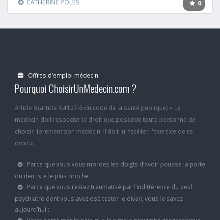
CATHERINE POLES
0
Offres d'emploi médecin
Pourquoi ChoisirUnMedecin.com ?
Article 6 (article R.4127-6 du code de la santé publique) « Le
médecin doit respecter le droit que possède toute personne de
choisir librement son médecin. Il doit lui faciliter l'exercice de ce
droit ».
Parce que vous vous mordez les doigts d’avoir poussé la porte
du dentiste le plus proche,
Parce que vous restez traumatisé par l’indifférence du seul
psychiatre dont vous avez osé tester le divan, vous le savez
aujourd’hui :