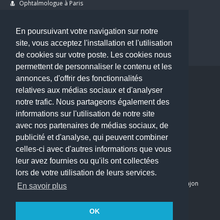
Ophtalmologue à Paris
Dermatologue à Paris
Dentiste à Paris
En poursuivant votre navigation sur notre
site, vous acceptez l'installation et l'utilisation
de cookies sur votre poste. Les cookies nous
permettent de personnaliser le contenu et les
annonces, d'offrir des fonctionnalités
Copyright © 2026 . All Rights Reserved.
relatives aux médias sociaux et d'analyser
choisirunmedecin@gmail.com
notre trafic. Nous partageons également des
informations sur l'utilisation de notre site
Nous contacter
avec nos partenaires de médias sociaux, de
publicité et d'analyse, qui peuvent combiner
Accueil
celles-ci avec d'autres informations que vous
Blog
leur avez fournies ou qu'ils ont collectées
Mon compte
lors de votre utilisation de leurs services.
Dernier avis : PASCAL DELCAMPE, Chirurgien maxillo-faciale à Arpajon
En savoir plus
Mentions légales
Politique de confidentialité
OK