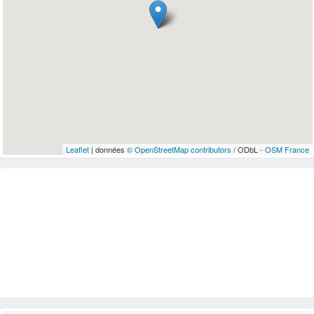
Leaflet
| données
© OpenStreetMap contributors
/ ODbL -
OSM France