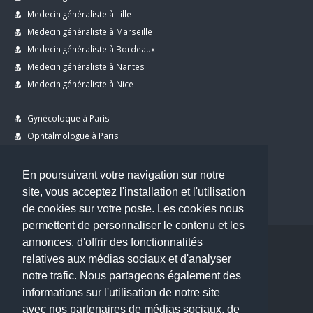
Medecin généraliste à Lille
Medecin généraliste à Marseille
Medecin généraliste à Bordeaux
Medecin généraliste à Nantes
Medecin généraliste à Nice
Gynécoloque à Paris
Ophtalmologue à Paris
Dermatologue à Paris
Dentiste à Paris
En poursuivant votre navigation sur notre
site, vous acceptez l'installation et l'utilisation
de cookies sur votre poste. Les cookies nous
permettent de personnaliser le contenu et les
annonces, d'offrir des fonctionnalités
Copyright © 2026 . All Rights Reserved.
relatives aux médias sociaux et d'analyser
choisirunmedecin@gmail.com
notre trafic. Nous partageons également des
informations sur l'utilisation de notre site
Nous contacter
avec nos partenaires de médias sociaux, de