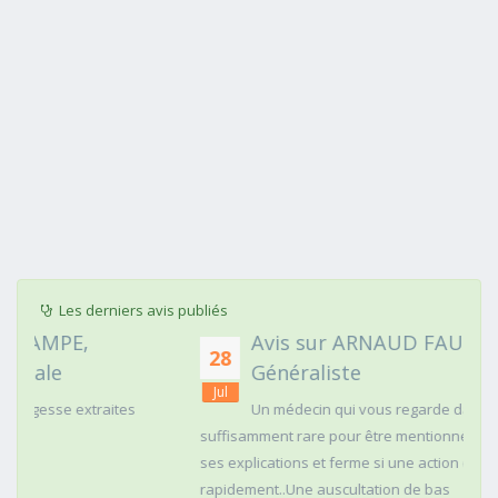
Les derniers avis publiés
Avis sur ARNAUD FAURIE, Médecin
28
Généraliste
Jul
Un médecin qui vous regarde dans les yeux c'est
suffisamment rare pour être mentionné. Posé,clair dans
ses explications et ferme si une action doit être menée
rapidement..Une auscultation de bas