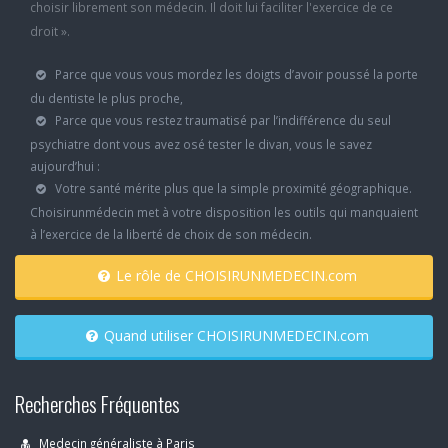
choisir librement son médecin. Il doit lui faciliter l'exercice de ce
droit ».
Parce que vous vous mordez les doigts d’avoir poussé la porte
du dentiste le plus proche,
Parce que vous restez traumatisé par l’indifférence du seul
psychiatre dont vous avez osé tester le divan, vous le savez
aujourd’hui :
Votre santé mérite plus que la simple proximité géographique.
Choisirunmédecin met à votre disposition les outils qui manquaient
à l’exercice de la liberté de choix de son médecin.
Le rôle de CHOISIRUNMEDECIN.com
Quand utiliser CHOISIRUNMEDECIN.com
Recherches Fréquentes
Medecin généraliste à Paris