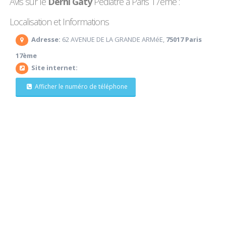
Avis sur le
Derhi Gaty
Pédiatre à Paris 17ème :
Localisation et Informations
Adresse:
62 AVENUE DE LA GRANDE ARMéE,
75017 Paris
17ème
Site internet:
Afficher le numéro de téléphone