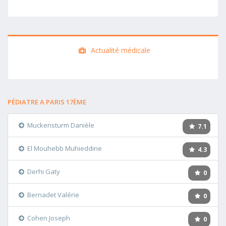
Actualité médicale
PÉDIATRE A PARIS 17ÈME
Muckensturm Danièle
7.1
El Mouhebb Muhieddine
4.3
Derhi Gaty
0
Bernadet Valérie
0
Cohen Joseph
0