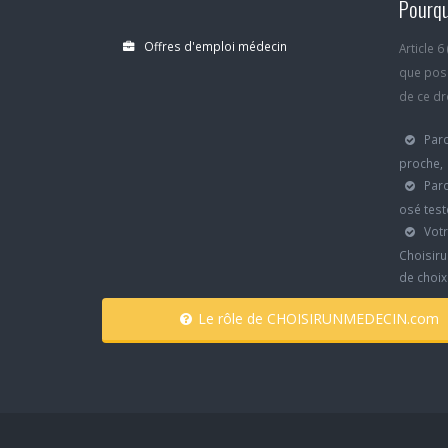
Pourqu
Offres d'emploi médecin
Article 
que poss
de ce dro
Parc
proche,
Parc
osé test
Votr
Choisiru
de choi
Le rôle de CHOISIRUNMEDECIN.com