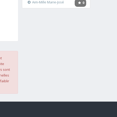
Aim-Mille Marie-José
0
et
ite
s sont
nelles
faiblir