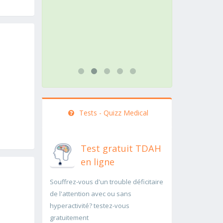
action doit être menée
pathologie 
rapidement..Une auscultation de
rapidement
bas
...lire plus
...lire plus
Tests - Quizz Medical
Test gratuit TDAH
en ligne
Souffrez-vous d'un trouble déficitaire
de l'attention avec ou sans
hyperactivité? testez-vous
gratuitement