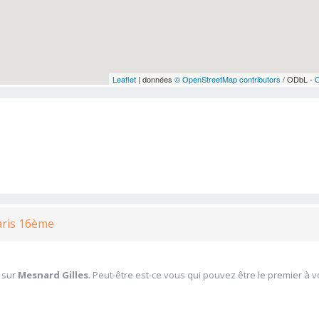
Leaflet
| données
© OpenStreetMap contributors
/ ODbL -
Paris 16ème
 sur
Mesnard Gilles
. Peut-être est-ce vous qui pouvez être le premier à 