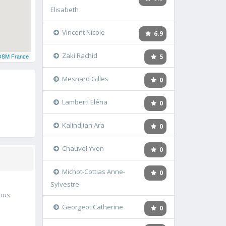
Elisabeth
Vincent Nicole
6.9
Zaki Rachid
OSM France
5
Mesnard Gilles
0
Lamberti Eléna
0
Kalindjian Ara
0
Chauvel Yvon
0
Michot-Cottias Anne-
0
Sylvestre
vous
Georgeot Catherine
0