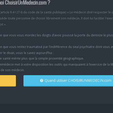
oi ChoisirUnMedecin.com ?
6 (article R.4127-6 du code de la santé publique) « Le médecin doit respecter le 
ède toute personne de choisir librement son médecin. Il doit lui faciliter l'exe
it ».
e que vous vous mordez les doigts d’avoir poussé la porte du dentiste le plu
e que vous restez traumatisé par l’indifférence du seul psychiatre dont vous 
er le divan, vous le savez aujourd’hui :
e santé mérite plus que la simple proximité géographique.
nmédecin met à votre disposition les outils qui manquaient à l’exercice de la li
x de son médecin.
Quand utiliser CHOISIRUNMEDECIN.com