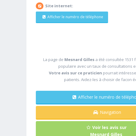
Site internet:
Afficher le numéro de téléphone
La page de
Mesnard Gilles
a été consultée 1531 f
populaire avec un taux de consultations 
Votre avis sur ce praticien
pourrait intéress
patients. Aidez-les à choisir de facon é
Afficher le numéro de télé
Navigation
Voir les avis sur
Mesnard Gilles