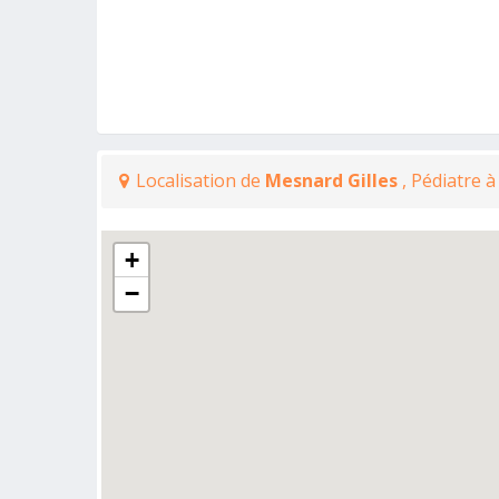
Localisation de
Mesnard Gilles
, Pédiatre 
+
−