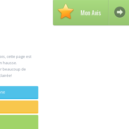
Mon Avis
ois, cette page est
en hausse.
Avis 
er beaucoup de
30
clairée!
DELC
Jul
Chiru
phone
maxillo-fac
Rapide et effic
sagesse extrai
douleur
...lire plus