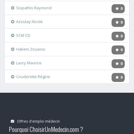
Siopathis Raymond
0
Azoulay Nicole
0
SCM CD
0
Hakem Zouaoui
0
Lasry Maurice
0
Couderette Régine
0
Offres d'emploi médecin
Pourquoi ChoisirUnMedecin.com ?