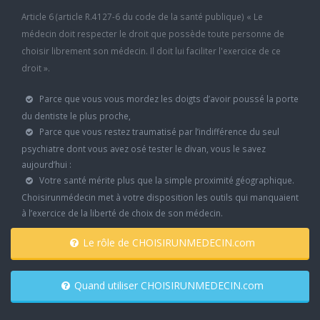
Article 6 (article R.4127-6 du code de la santé publique) « Le
médecin doit respecter le droit que possède toute personne de
choisir librement son médecin. Il doit lui faciliter l'exercice de ce
droit ».
Parce que vous vous mordez les doigts d’avoir poussé la porte
du dentiste le plus proche,
Parce que vous restez traumatisé par l’indifférence du seul
psychiatre dont vous avez osé tester le divan, vous le savez
aujourd’hui :
Votre santé mérite plus que la simple proximité géographique.
Choisirunmédecin met à votre disposition les outils qui manquaient
à l’exercice de la liberté de choix de son médecin.
Le rôle de CHOISIRUNMEDECIN.com
Quand utiliser CHOISIRUNMEDECIN.com