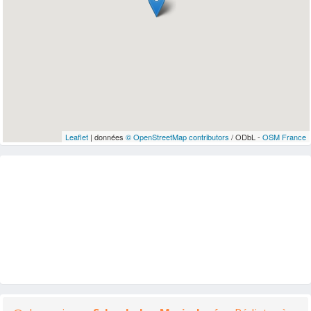
Leaflet
| données
© OpenStreetMap contributors
/ ODbL -
OSM France