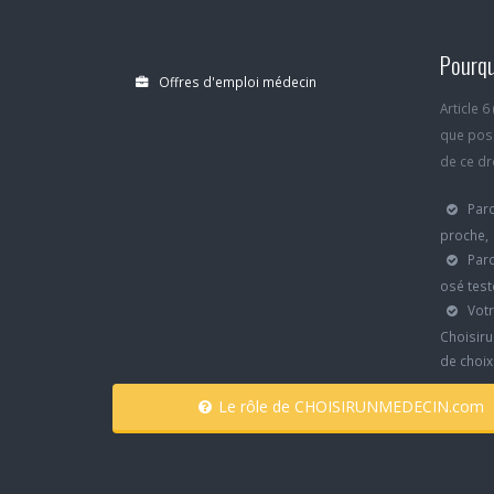
Pourqu
Offres d'emploi médecin
Article 
que poss
de ce dro
Parc
proche,
Parc
osé test
Votr
Choisiru
de choi
Le rôle de CHOISIRUNMEDECIN.com