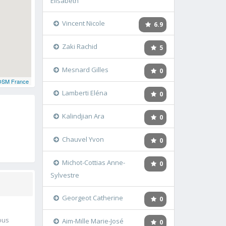
Elisabeth
Vincent Nicole
6.9
Zaki Rachid
5
Mesnard Gilles
0
OSM France
Lamberti Eléna
0
Kalindjian Ara
0
Chauvel Yvon
0
Michot-Cottias Anne-
0
Sylvestre
Georgeot Catherine
0
ous
Aim-Mille Marie-José
0