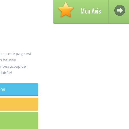
Mon Avis
ois, cette page est
en hausse.
Av
er beaucoup de
30
clairée!
DE
Jul
Ch
maxillo-
phone
Rapide et e
sagesse ext
douleur
...lire plus