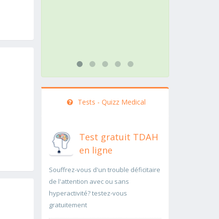
rapidement..Une auscultation de
rapide
bas
...lire p
...lire plus
Tests - Quizz Medical
Test gratuit TDAH
en ligne
Souffrez-vous d'un trouble déficitaire
de l'attention avec ou sans
hyperactivité? testez-vous
gratuitement