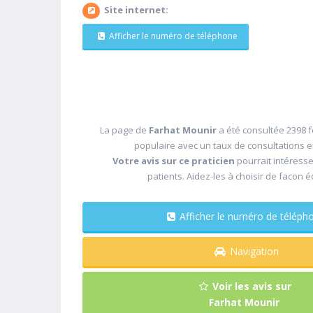
Site internet:
Afficher le numéro de téléphone
La page de
Farhat Mounir
a été consultée 2398 f
populaire avec un taux de consultations 
Votre avis sur ce praticien
pourrait intéress
patients. Aidez-les à choisir de facon é
Afficher le numéro de télé
Navigation
Voir les avis sur
Farhat Mounir