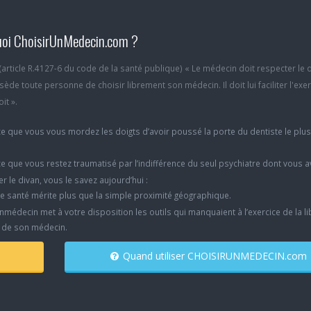
oi ChoisirUnMedecin.com ?
6 (article R.4127-6 du code de la santé publique) « Le médecin doit respecter le 
ède toute personne de choisir librement son médecin. Il doit lui faciliter l'exe
it ».
e que vous vous mordez les doigts d’avoir poussé la porte du dentiste le plu
e que vous restez traumatisé par l’indifférence du seul psychiatre dont vous 
er le divan, vous le savez aujourd’hui :
e santé mérite plus que la simple proximité géographique.
nmédecin met à votre disposition les outils qui manquaient à l’exercice de la li
x de son médecin.
Quand utiliser CHOISIRUNMEDECIN.com