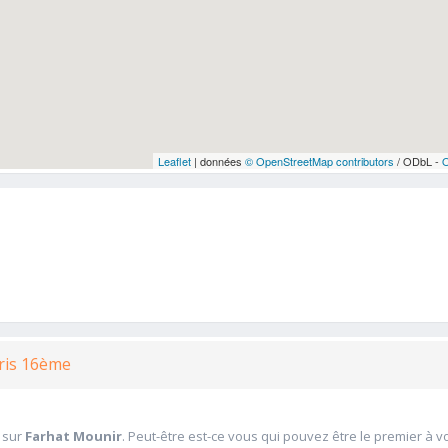
Leaflet
| données
© OpenStreetMap contributors
/ ODbL -
aris 16ème
 sur
Farhat Mounir
. Peut-être est-ce vous qui pouvez être le premier à v