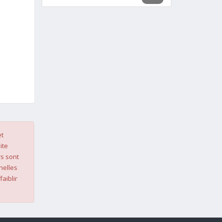
et
ite
s sont
nelles
faiblir