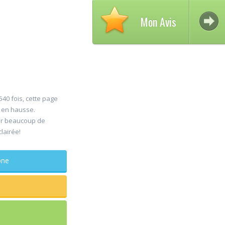
Mon Avis
540 fois, cette page
s en hausse.
Avi
er beaucoup de
30
clairée!
DE
Jul
Chi
phone
maxillo-f
Rapide et ef
sagesse ext
douleur
...lire plus