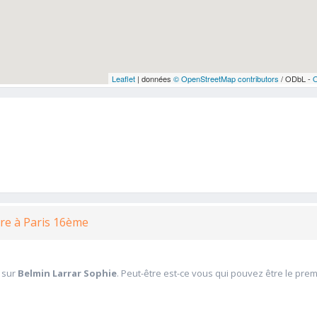
Leaflet
| données
© OpenStreetMap contributors
/ ODbL -
tre à Paris 16ème
 sur
Belmin Larrar Sophie
. Peut-être est-ce vous qui pouvez être le prem