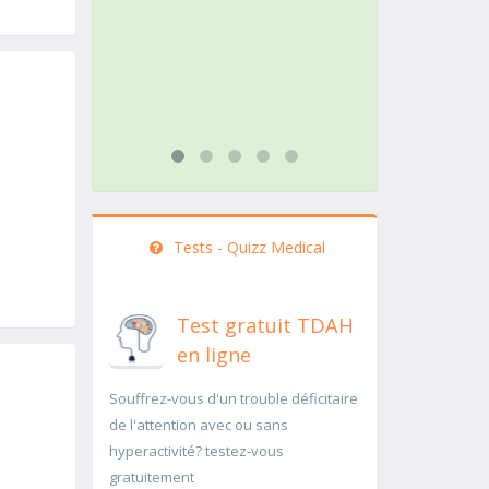
action doit être menée
patholog
rapidement..Une auscultation de
rapidem
bas
...lire pl
...lire plus
Tests - Quizz Medical
Test gratuit TDAH
en ligne
Souffrez-vous d'un trouble déficitaire
de l'attention avec ou sans
hyperactivité? testez-vous
gratuitement