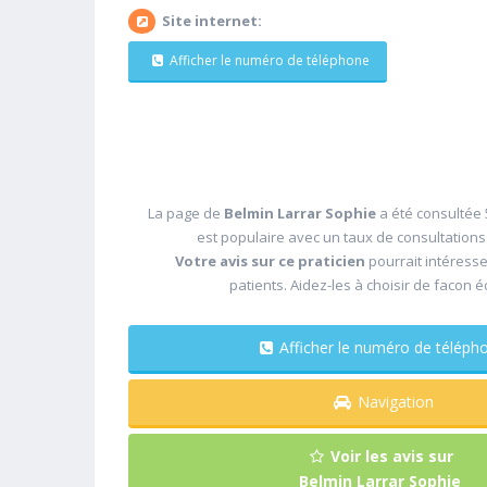
Site internet:
Afficher le numéro de téléphone
La page de
Belmin Larrar Sophie
a été consultée 
est populaire avec un taux de consultation
Votre avis sur ce praticien
pourrait intéress
patients. Aidez-les à choisir de facon é
Afficher le numéro de télé
Navigation
Voir les avis sur
Belmin Larrar Sophie