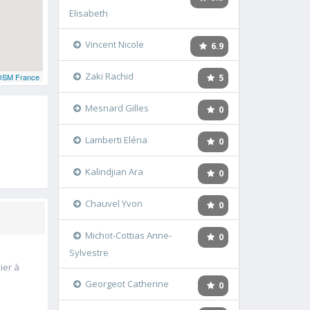
Elisabeth
Vincent Nicole
6.9
Zaki Rachid
OSM France
5
Mesnard Gilles
0
Lamberti Eléna
0
Kalindjian Ara
0
Chauvel Yvon
0
Michot-Cottias Anne-
0
Sylvestre
ier à
Georgeot Catherine
0