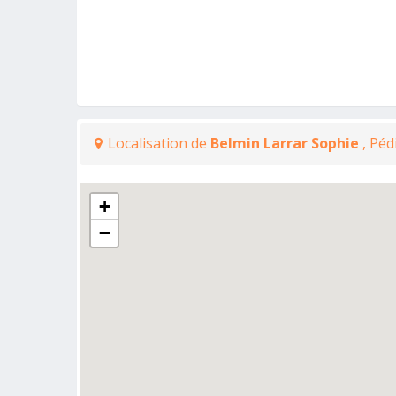
Localisation de
Belmin Larrar Sophie
, Péd
+
−