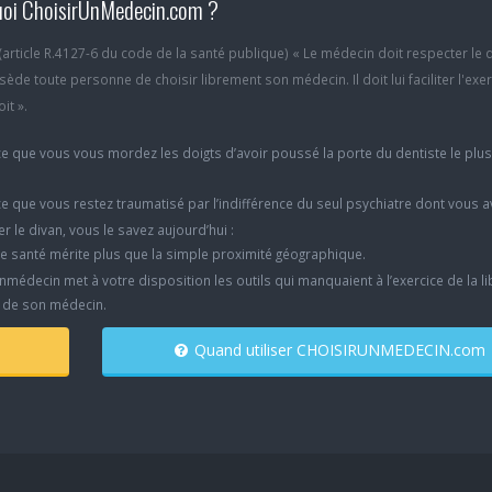
oi ChoisirUnMedecin.com ?
6 (article R.4127-6 du code de la santé publique) « Le médecin doit respecter le 
ède toute personne de choisir librement son médecin. Il doit lui faciliter l'exe
it ».
e que vous vous mordez les doigts d’avoir poussé la porte du dentiste le plu
e que vous restez traumatisé par l’indifférence du seul psychiatre dont vous 
er le divan, vous le savez aujourd’hui :
e santé mérite plus que la simple proximité géographique.
nmédecin met à votre disposition les outils qui manquaient à l’exercice de la li
x de son médecin.
Quand utiliser CHOISIRUNMEDECIN.com