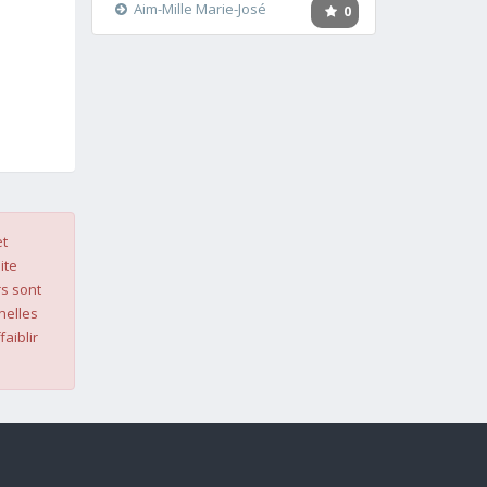
Aim-Mille Marie-José
0
et
ite
s sont
nelles
faiblir