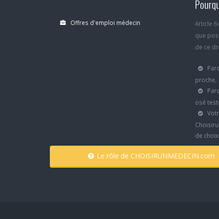
Pourqu
Offres d'emploi médecin
Article 
que poss
de ce dro
Parc
proche,
Parc
osé test
Votr
Choisiru
de choi
Le rôle de CHOISIRUNMEDECIN.com