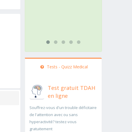
action doit être menée
pa
rapidement..Une auscultation de
r
bas
..
...lire plus
Tests - Quizz Medical
Test gratuit TDAH
en ligne
Souffrez-vous d'un trouble déficitaire
de l'attention avec ou sans
hyperactivité? testez-vous
gratuitement