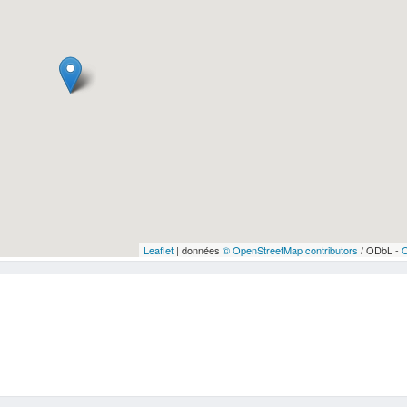
Leaflet
| données
© OpenStreetMap contributors
/ ODbL -