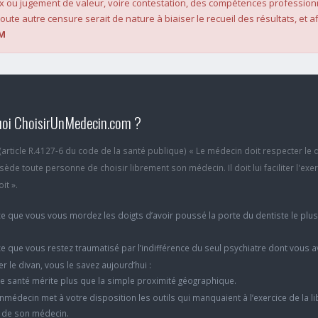
x ou jugement de valeur, voire contestation, des compétences profession
oute autre censure serait de nature à biaiser le recueil des résultats, et af
M
oi ChoisirUnMedecin.com ?
6 (article R.4127-6 du code de la santé publique) « Le médecin doit respecter le 
ède toute personne de choisir librement son médecin. Il doit lui faciliter l'exe
it ».
e que vous vous mordez les doigts d’avoir poussé la porte du dentiste le plu
e que vous restez traumatisé par l’indifférence du seul psychiatre dont vous 
er le divan, vous le savez aujourd’hui :
e santé mérite plus que la simple proximité géographique.
nmédecin met à votre disposition les outils qui manquaient à l’exercice de la li
x de son médecin.