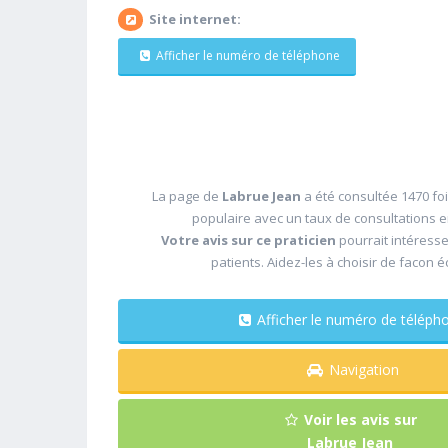
Site internet:
Afficher le numéro de téléphone
La page de
Labrue Jean
a été consultée 1470 foi
populaire avec un taux de consultations 
Votre avis sur ce praticien
pourrait intéress
patients. Aidez-les à choisir de facon é
Afficher le numéro de télé
Navigation
Voir les avis sur
Labrue Jean