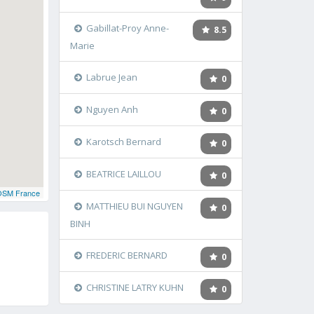
Gabillat-Proy Anne-
8.5
Marie
Labrue Jean
0
Nguyen Anh
0
Karotsch Bernard
0
BEATRICE LAILLOU
0
OSM France
MATTHIEU BUI NGUYEN
0
BINH
FREDERIC BERNARD
0
CHRISTINE LATRY KUHN
0