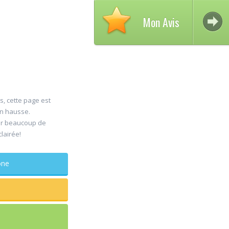
Mon Avis
s, cette page est
en hausse.
er beaucoup de
30
clairée!
Jul
phone
maxi
Rapide
sages
doule
...lire