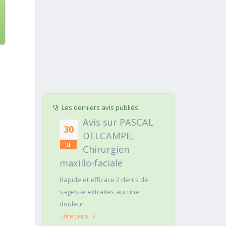
Les derniers avis publiés
Avis sur PASCAL
Avis sur ARNAUD
28
DELCAMPE,
FAURIE, Médecin
Jul
Chirurgien
Généraliste
llo-faciale
Un médecin qui vous regarde
Ai
dans les yeux c'est
a 
 et efficace 2 dents de
suffisamment rare pour être
c
se extraites aucune
mentionné. Posé,clair dans ses
cé
ur
explications et ferme si une
é
 plus