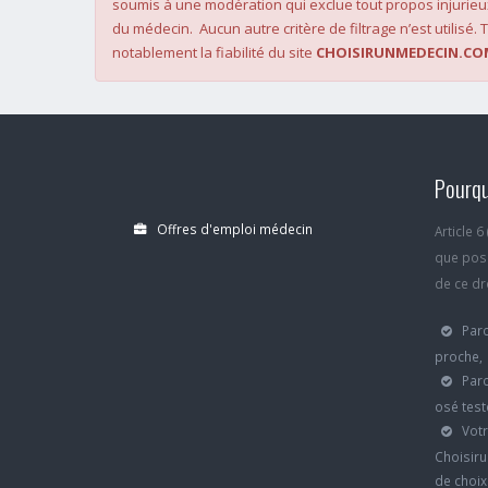
soumis à une modération qui exclue tout propos injurieu
du médecin. Aucun autre critère de filtrage n’est utilisé. T
notablement la fiabilité du site
CHOISIRUNMEDECIN.CO
Pourqu
Offres d'emploi médecin
Article 
que poss
de ce dro
Parc
proche,
Parc
osé test
Votr
Choisiru
de choi