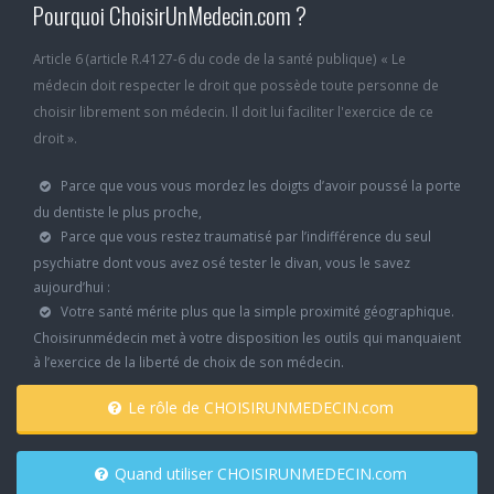
Pourquoi ChoisirUnMedecin.com ?
Article 6 (article R.4127-6 du code de la santé publique) « Le
médecin doit respecter le droit que possède toute personne de
choisir librement son médecin. Il doit lui faciliter l'exercice de ce
droit ».
Parce que vous vous mordez les doigts d’avoir poussé la porte
du dentiste le plus proche,
Parce que vous restez traumatisé par l’indifférence du seul
psychiatre dont vous avez osé tester le divan, vous le savez
aujourd’hui :
Votre santé mérite plus que la simple proximité géographique.
Choisirunmédecin met à votre disposition les outils qui manquaient
à l’exercice de la liberté de choix de son médecin.
Le rôle de CHOISIRUNMEDECIN.com
Quand utiliser CHOISIRUNMEDECIN.com