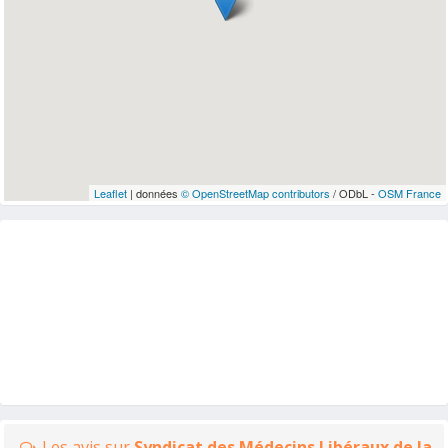
Leaflet
| données
© OpenStreetMap contributors
/ ODbL -
OSM France
Les avis sur
Syndicat des Médecins Libéraux de la