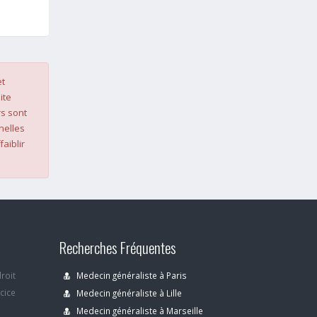
et
ite
s sont
nelles
faiblir
Recherches Fréquentes
droit
Medecin généraliste à Paris
rcice
Medecin généraliste à Lille
Medecin généraliste à Marseille