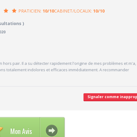
PRATICIEN:
10/10
CABINET/LOCAUX:
10/10
/10
10/10
sultations )
CABINET/LOCAUX
020
10/10
Desserte par les transports en commun
10/10
Stationnements alentours
10/10
cales délivrées
Agréabilité des locaux
V
 hors pair. Il a su détecter rapidement l'origine de mes problèmes et m'a,
ations totalement indolores et efficaces immédiatement. A recommander
'attente/Retard
Signaler comme inapprop
Mon Avis