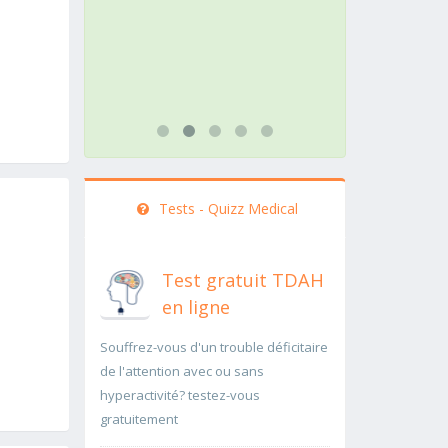
rapidement..Une auscultation de
rapidement p
bas
...lire plus
...lire plus
Tests - Quizz Medical
Test gratuit TDAH
en ligne
Souffrez-vous d'un trouble déficitaire
de l'attention avec ou sans
hyperactivité? testez-vous
gratuitement