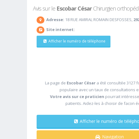
Avis sur le
Escobar César
Chirurgien orthopédis
Adresse:
18 RUE AMIRAL ROMAIN DESFOSSES,
29
Site internet:
Afficher le numéro de téléphone
La page de
Escobar César
a été consultée 3127 fo
populaire avec un taux de consultations 
Votre avis sur ce praticien
pourrait intéress
patients. Aidez-les à choisir de facon é
Afficher le numéro de télé
Navigation