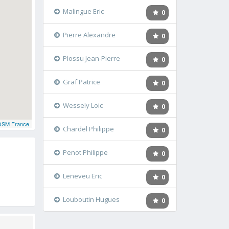
Malingue Eric
0
Pierre Alexandre
0
Plossu Jean-Pierre
0
Graf Patrice
0
Wessely Loic
0
OSM France
Chardel Philippe
0
Penot Philippe
0
Leneveu Eric
0
Louboutin Hugues
0