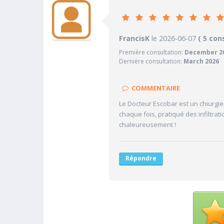
10
FrancisK
le 2026-06-07
PRATICIEN
( 5 con
Première consultation:
December 2
10/10
Confiance accordée
Dernière consultation:
March 2026
10/10
Sympathie
10/10
Clarté des informations médi
COMMENTAIRE
10/10
Délai pour obtenir un 1er RD
Le Docteur Escobar est un chiurgien
10/10
chaque fois, pratiqué des infiltr
Ponctualité/Temps en salle d
chaleureusement !
Répondre