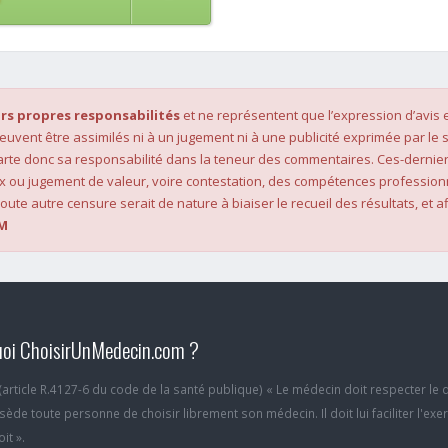
rs propres responsabilités
et ne représentent que l’expression d’avis 
 peuvent être assimilés ni à un jugement ni à une publicité exprimée par le s
rte donc sa responsabilité dans la teneur des commentaires. Ces-dernier
x ou jugement de valeur, voire contestation, des compétences profession
oute autre censure serait de nature à biaiser le recueil des résultats, et af
M
oi ChoisirUnMedecin.com ?
6 (article R.4127-6 du code de la santé publique) « Le médecin doit respecter le 
ède toute personne de choisir librement son médecin. Il doit lui faciliter l'exe
it ».