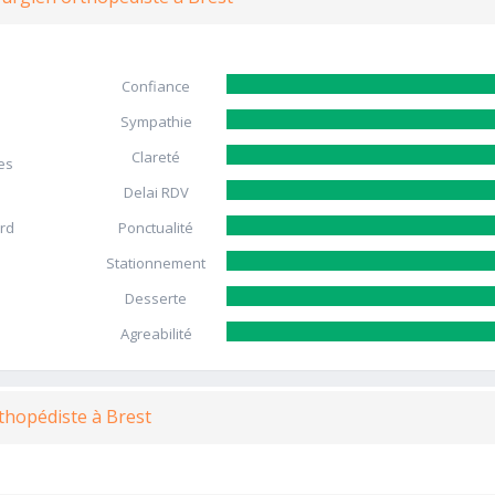
Confiance
Sympathie
Clareté
es
Delai RDV
ard
Ponctualité
Stationnement
Desserte
Agreabilité
rthopédiste à Brest