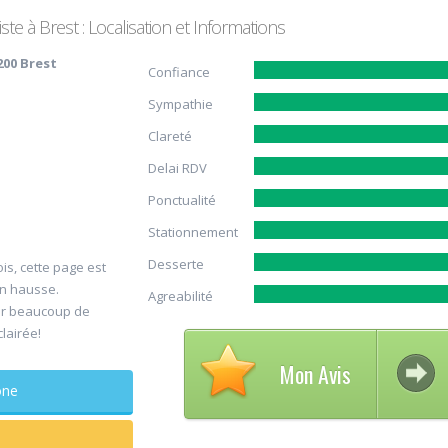
te à Brest : Localisation et Informations
200 Brest
Confiance
Sympathie
Clareté
Delai RDV
Ponctualité
Avis su
Stationnement
30
DELCAM
Desserte
is, cette page est
Jul
Chirurg
en hausse.
Agreabilité
maxillo-facia
er beaucoup de
clairée!
Rapide et efficace
Mon Avis
sagesse extraites
phone
douleur
...lire plus