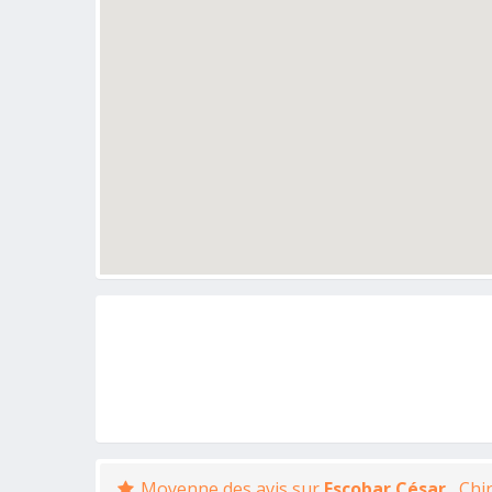
Moyenne des avis sur
Escobar César
, Chi