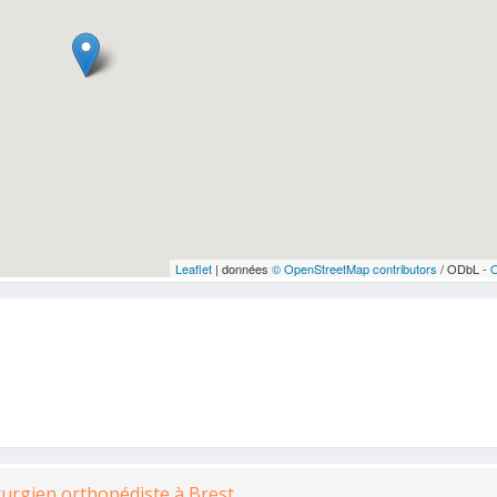
Leaflet
| données
© OpenStreetMap contributors
/ ODbL -
rurgien orthopédiste à Brest