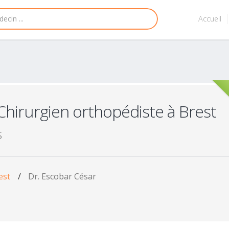
Accueil
Chirurgien orthopédiste à Brest
s
est
/
Dr. Escobar César