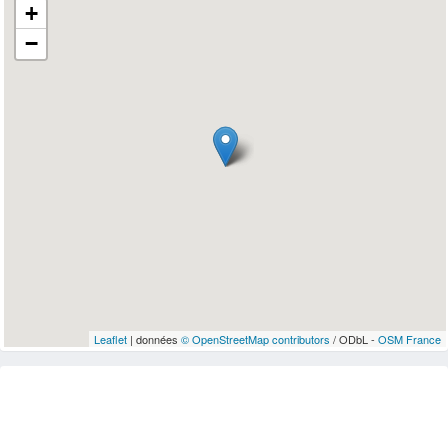
+
−
Leaflet
| données
© OpenStreetMap contributors
/ ODbL -
OSM France