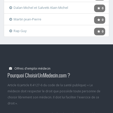
Dalan Michel et Salvetti Alain Michel
0
Martin Jean-Pierre
0
Rap Guy
0
Offres d'emploi médecin
Pourquoi ChoisirUnMedecin.com ?
Article 6 (article R.4127-6 du code de la santé publique) « Le
médecin doit respecter le droit que possède toute personne de
choisir librement son médecin. Il doit lui faciliter l'exercice de ce
droit ».