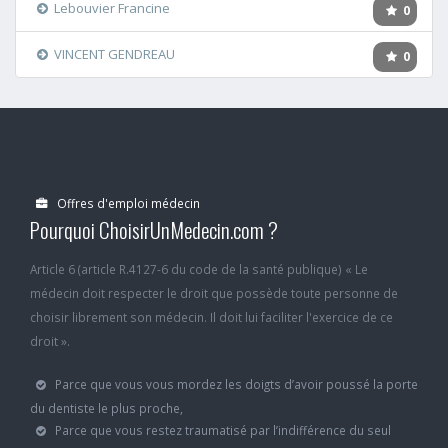
Lebouvier Francine
0
VINCENT GENDREAU
0
Offres d'emploi médecin
Pourquoi ChoisirUnMedecin.com ?
Article 6 (article R.4127-6 du code de la santé publique) « Le
médecin doit respecter le droit que possède toute personne de
choisir librement son médecin. Il doit lui faciliter l'exercice de ce
droit ».
Parce que vous vous mordez les doigts d’avoir poussé la porte
du dentiste le plus proche,
Parce que vous restez traumatisé par l’indifférence du seul