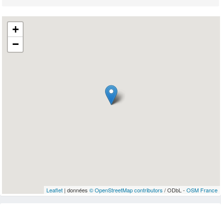
+
−
Leaflet
| données
© OpenStreetMap contributors
/ ODbL -
OSM France