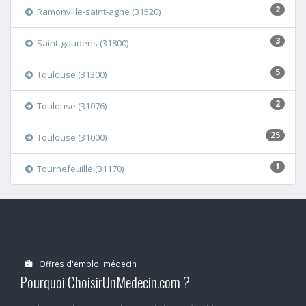
2
Ramonville-saint-agne (31520)
3
Saint-gaudens (31800)
5
Toulouse (31300)
2
Toulouse (31076)
25
Toulouse (31000)
1
Tournefeuille (31170)
Offres d'emploi médecin
Pourquoi ChoisirUnMedecin.com ?