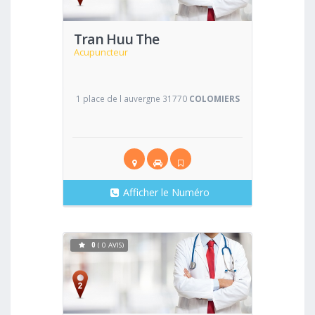
Tran Huu The
Acupuncteur
1 place de l auvergne 31770
COLOMIERS
Afficher le Numéro
0
( 0 AVIS)
Voir