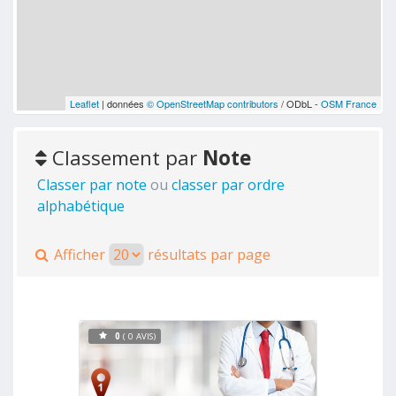
Leaflet
| données
© OpenStreetMap contributors
/ ODbL -
OSM France
Classement par
Note
Classer par note
ou
classer par ordre
alphabétique
Afficher
résultats par page
0
( 0 AVIS)
Voir