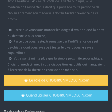
Article 6 (article R.4127-6 du code de la santé publique) « Le
médecin doit respecter le droit que possède toute personne de
choisir librement son médecin. Il doit lui faciliter l'exercice de ce
droit ».
Parce que vous vous mordez les doigts d’avoir poussé la porte
du dentiste le plus proche,
Parce que vous restez traumatisé par l’indifférence du seul
psychiatre dont vous avez osé tester le divan, vous le savez
aujourd’hui :
Votre santé mérite plus que la simple proximité géographique.
Choisirunmédecin met à votre disposition les outils qui manquaient
à l’exercice de la liberté de choix de son médecin.
Le rôle de CHOISIRUNMEDECIN.com
Quand utiliser CHOISIRUNMEDECIN.com