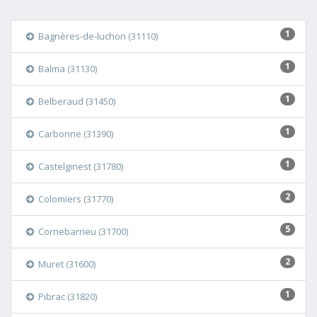
1
Bagnères-de-luchon (31110)
1
Balma (31130)
1
Belberaud (31450)
1
Carbonne (31390)
1
Castelginest (31780)
2
Colomiers (31770)
5
Cornebarrieu (31700)
2
Muret (31600)
1
Pibrac (31820)