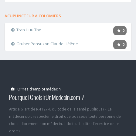
ACUPUNCTEUR A COLOMIERS
Tran Huu The
0
Gruber Ponsuzon Claude-Hélène
0
Offres d'emploi médecin
Pourquoi ChoisirUnMedecin.com ?
Article 6 (article R.4127-6 du code de la santé publique) « Le
médecin doit respecter le droit que possède toute personne de
choisir librement son médecin. Il doit lui faciliter l'exercice de ce
droit ».