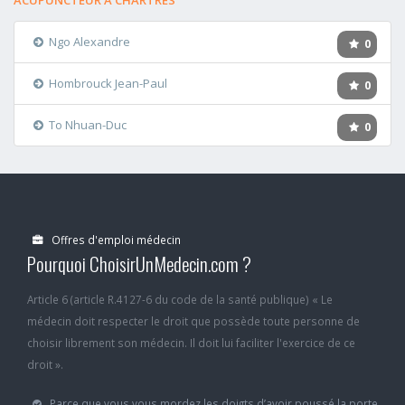
ACUPUNCTEUR A CHARTRES
Ngo Alexandre
0
Hombrouck Jean-Paul
0
To Nhuan-Duc
0
Offres d'emploi médecin
Pourquoi ChoisirUnMedecin.com ?
Article 6 (article R.4127-6 du code de la santé publique) « Le
médecin doit respecter le droit que possède toute personne de
choisir librement son médecin. Il doit lui faciliter l'exercice de ce
droit ».
Parce que vous vous mordez les doigts d’avoir poussé la porte