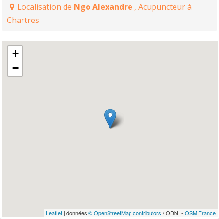
Localisation de
Ngo Alexandre
, Acupuncteur à
Chartres
+
−
Leaflet
| données
© OpenStreetMap contributors
/ ODbL -
OSM France