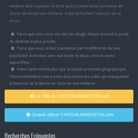
médecin doit respecter le droit que possède toute personne de
choisir librement son médecin. Il doit lui faciliter l'exercice de ce
droit ».
Parce que vous vous mordez les doigts d’avoir poussé la porte
du dentiste le plus proche,
Parce que vous restez traumatisé par l’indifférence du seul
psychiatre dont vous avez osé tester le divan, vous le savez
aujourd’hui :
Votre santé mérite plus que la simple proximité géographique.
Choisirunmédecin met à votre disposition les outils qui manquaient
à l’exercice de la liberté de choix de son médecin.
Le rôle de CHOISIRUNMEDECIN.com
Quand utiliser CHOISIRUNMEDECIN.com
Recherches Fréquentes