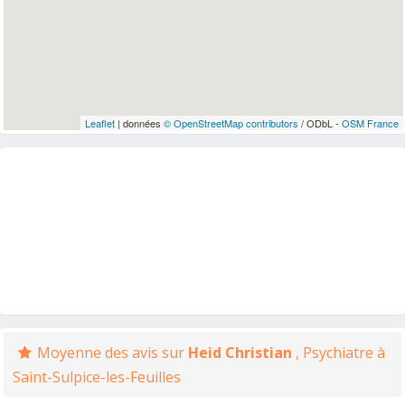
Leaflet
| données
© OpenStreetMap contributors
/ ODbL -
OSM France
Moyenne des avis sur
Heid Christian
, Psychiatre à
Saint-Sulpice-les-Feuilles