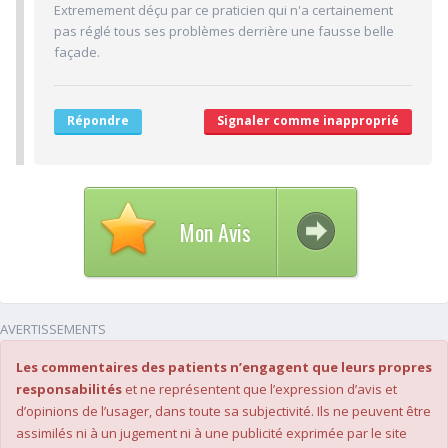
Extremement déçu par ce praticien qui n'a certainement
3/10
Ponctualité/Temps en salle d'attente/Retard
pas réglé tous ses problèmes derrière une fausse belle
2.7/10
façade.
CABINET/LOCAUX
1/10
Desserte par les transports en commun
6/10
Stationnements alentours
Répondre
Signaler comme inapproprié
1/10
Agréabilité des locaux
Mon Avis
AVERTISSEMENTS
Les commentaires des patients n’engagent que leurs propres
responsabilités
et ne représentent que l’expression d’avis et
d’opinions de l’usager, dans toute sa subjectivité. Ils ne peuvent être
assimilés ni à un jugement ni à une publicité exprimée par le site