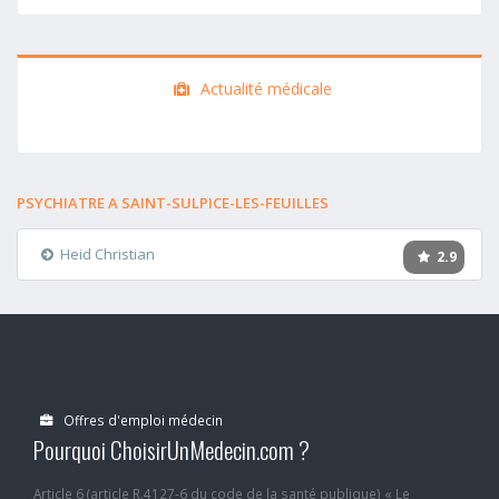
Actualité médicale
PSYCHIATRE A SAINT-SULPICE-LES-FEUILLES
Heid Christian
2.9
Offres d'emploi médecin
Pourquoi ChoisirUnMedecin.com ?
Article 6 (article R.4127-6 du code de la santé publique) « Le