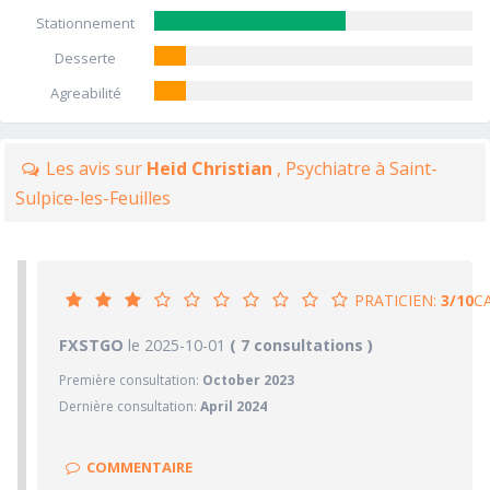
Stationnement
Desserte
Agreabilité
Les avis sur
Heid Christian
, Psychiatre à Saint-
Sulpice-les-Feuilles
PRATICIEN:
3/10
C
3/10
FXSTGO
le 2025-10-01
PRATICIEN
( 7 consultations )
Première consultation:
October 2023
1/10
Confiance accordée
Dernière consultation:
April 2024
2/10
Sympathie
2/10
Clarté des informations médicales délivrées
COMMENTAIRE
7/10
Délai pour obtenir un 1er RDV