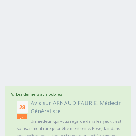
Les derniers avis publiés
Avis sur ARNAUD FAURIE, Médecin
28
Généraliste
Jul
Un médecin qui vous regarde dans les yeux c'est
suffisamment rare pour être mentionné. Posé,clair dans
ses explications et ferme si une action doit être menée