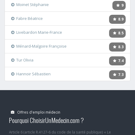
Moinet Stéphanie
9
Fabre Béatrice
8.9
Livebardon Marie-France
8.5
Ménard-Malgoire Françoise
8.3
Tur Olivia
7.4
Hannoir Sébastien
7.3
Offres d'emploi médecin
Pourquoi ChoisirUnMedecin.com ?
Article 6 (article R.4127-6 du code de la santé publique) « Le