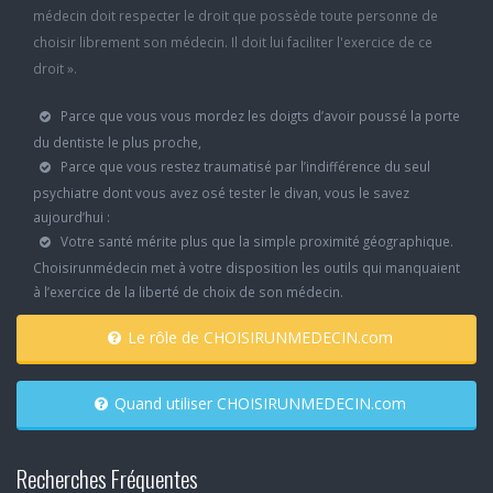
médecin doit respecter le droit que possède toute personne de
choisir librement son médecin. Il doit lui faciliter l'exercice de ce
droit ».
Parce que vous vous mordez les doigts d’avoir poussé la porte
du dentiste le plus proche,
Parce que vous restez traumatisé par l’indifférence du seul
psychiatre dont vous avez osé tester le divan, vous le savez
aujourd’hui :
Votre santé mérite plus que la simple proximité géographique.
Choisirunmédecin met à votre disposition les outils qui manquaient
à l’exercice de la liberté de choix de son médecin.
Le rôle de CHOISIRUNMEDECIN.com
Quand utiliser CHOISIRUNMEDECIN.com
Recherches Fréquentes