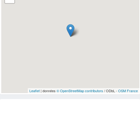
Leaflet
| données
© OpenStreetMap contributors
/ ODbL -
OSM France