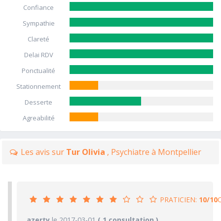
Confiance
Sympathie
Clareté
Delai RDV
Ponctualité
Stationnement
Desserte
Agreabilité
Les avis sur
Tur Olivia
, Psychiatre à Montpellier
PRATICIEN:
10/10
10/10
azerty
le 2017-03-01
PRATICIEN
( 1 consultation )