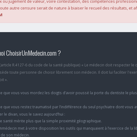
x ou jugement de valeur, voire contestation, des compétences profession
oute autre censure serait de nature à biaiser le recueil des résultats, et af
M
oi ChoisirUnMedecin.com ?
6 (article R.4127-6 du code de la santé publique) « Le médecin doit respecter le 
ède toute personne de choisir librement son médecin. Il doit lui faciliter l'exe
it ».
e que vous vous mordez les doigts d’avoir poussé la porte du dentiste le plu
e que vous restez traumatisé par l’indifférence du seul psychiatre dont vous 
er le divan, vous le savez aujourd’hui :
e santé mérite plus que la simple proximité géographique.
nmédecin met à votre disposition les outils qui manquaient à l’exercice de la li
x de son médecin.