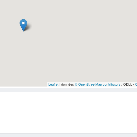
Leaflet
| données
© OpenStreetMap contributors
/ ODbL -