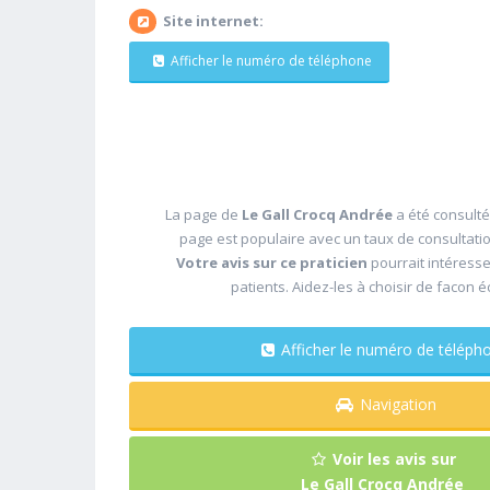
Site internet:
Afficher le numéro de téléphone
La page de
Le Gall Crocq Andrée
a été consulté
page est populaire avec un taux de consultati
Votre avis sur ce praticien
pourrait intéress
patients. Aidez-les à choisir de facon é
Afficher le numéro de télé
Navigation
Voir les avis sur
Le Gall Crocq Andrée