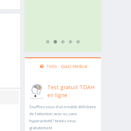
action doit être menée
pathologie ra
rapidement..Une auscultation de
rapidement p
bas
...lire plus
...lire plus
Tests - Quizz Medical
Test gratuit TDAH
en ligne
Souffrez-vous d'un trouble déficitaire
de l'attention avec ou sans
hyperactivité? testez-vous
gratuitement