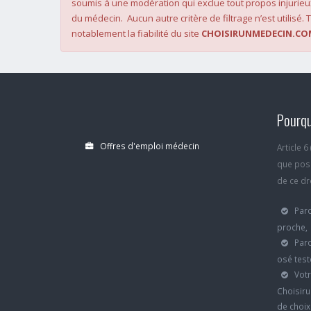
soumis à une modération qui exclue tout propos injurieu
du médecin. Aucun autre critère de filtrage n’est utilisé. T
notablement la fiabilité du site
CHOISIRUNMEDECIN.CO
Pourqu
Offres d'emploi médecin
Article 
que poss
de ce dro
Parc
proche,
Parc
osé test
Votr
Choisiru
de choi