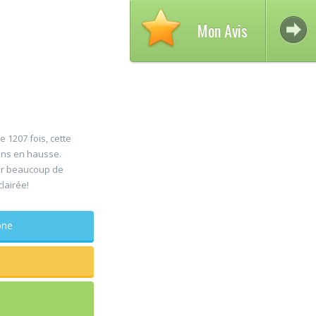
Mon Avis
e 1207 fois, cette
ons en hausse.
Avis su
er beaucoup de
30
clairée!
DELCA
Jul
Chirurg
phone
maxillo-facia
Rapide et efficace
sagesse extraite
douleur
...lire plus