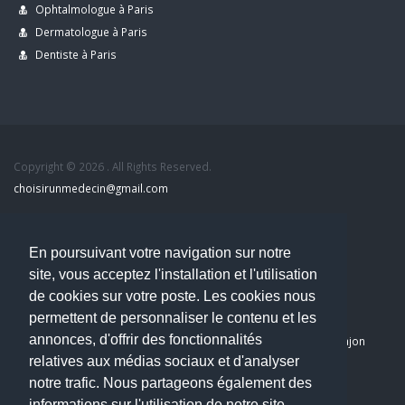
Ophtalmologue à Paris
Dermatologue à Paris
Dentiste à Paris
Copyright © 2026 . All Rights Reserved.
choisirunmedecin@gmail.com
Nous contacter
En poursuivant votre navigation sur notre
site, vous acceptez l'installation et l'utilisation
Accueil
de cookies sur votre poste. Les cookies nous
Blog
permettent de personnaliser le contenu et les
Mon compte
annonces, d'offrir des fonctionnalités
Dernier avis : PASCAL DELCAMPE, Chirurgien maxillo-faciale à Arpajon
relatives aux médias sociaux et d'analyser
Mentions légales
notre trafic. Nous partageons également des
Politique de confidentialité
informations sur l'utilisation de notre site