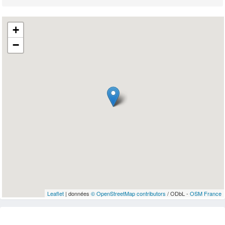
+
−
Leaflet
| données
© OpenStreetMap contributors
/ ODbL -
OSM France