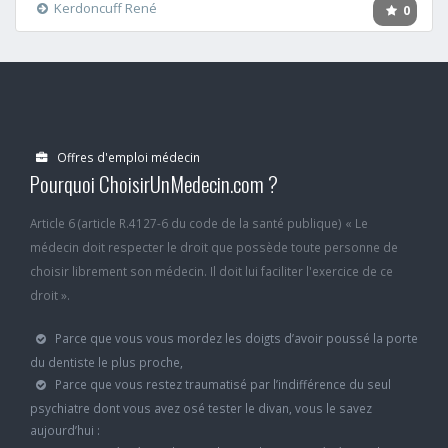
Kerdoncuff René
0
Offres d'emploi médecin
Pourquoi ChoisirUnMedecin.com ?
Article 6 (article R.4127-6 du code de la santé publique) « Le
médecin doit respecter le droit que possède toute personne de
choisir librement son médecin. Il doit lui faciliter l'exercice de ce
droit ».
Parce que vous vous mordez les doigts d’avoir poussé la porte
du dentiste le plus proche,
Parce que vous restez traumatisé par l’indifférence du seul
psychiatre dont vous avez osé tester le divan, vous le savez
aujourd’hui :