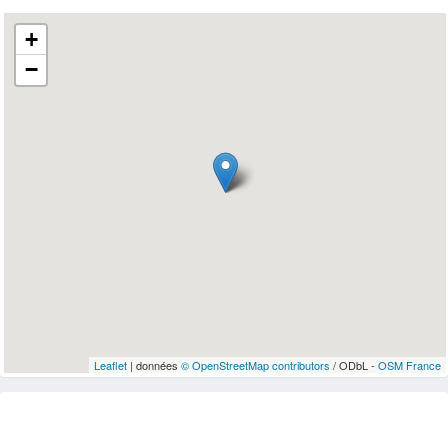
+
−
Leaflet
| données
© OpenStreetMap contributors
/ ODbL -
OSM France