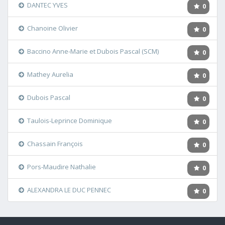
DANTEC YVES
0
Chanoine Olivier
0
Baccino Anne-Marie et Dubois Pascal (SCM)
0
Mathey Aurelia
0
Dubois Pascal
0
Taulois-Leprince Dominique
0
Chassain François
0
Pors-Maudire Nathalie
0
ALEXANDRA LE DUC PENNEC
0