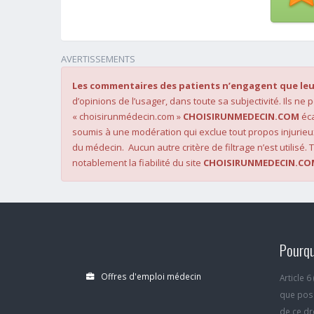
AVERTISSEMENTS
Les commentaires des patients n’engagent que leu
d’opinions de l’usager, dans toute sa subjectivité. Ils ne
« choisirunmédecin.com »
CHOISIRUNMEDECIN.COM
éca
soumis à une modération qui exclue tout propos injurieu
du médecin. Aucun autre critère de filtrage n’est utilisé. T
notablement la fiabilité du site
CHOISIRUNMEDECIN.CO
Pourqu
Offres d'emploi médecin
Article 
que poss
de ce dro