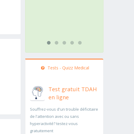
action doit être menée
pathologie rar
rapidement..Une auscultation de
rapidement p
bas
...lire plus
...lire plus
Tests - Quizz Medical
Test gratuit TDAH
en ligne
Souffrez-vous d'un trouble déficitaire
de l'attention avec ou sans
hyperactivité? testez-vous
gratuitement