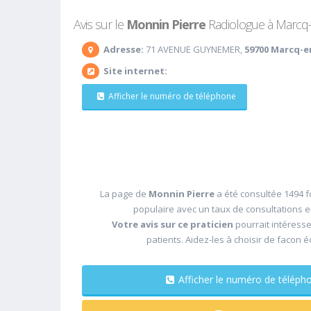
Avis sur le
Monnin Pierre
Radiologue à Marcq-e
Adresse:
71 AVENUE GUYNEMER,
59700 Marcq-e
Site internet:
Afficher le numéro de téléphone
La page de
Monnin Pierre
a été consultée 1494 f
populaire avec un taux de consultations 
Votre avis sur ce praticien
pourrait intéress
patients. Aidez-les à choisir de facon é
Afficher le numéro de télé