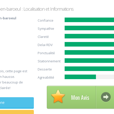
n-baroeul : Localisation et Informations
n-baroeul
Confiance
Sympathie
Clareté
Delai RDV
Ponctualité
Avis su
Stationnement
30
DELCA
Desserte
ois, cette page est
Jul
Chirurg
en hausse.
Agreabilité
maxillo-facia
er beaucoup de
clairée!
Rapide et efficace
Mon Avis
sagesse extraites
phone
douleur
...lire plus