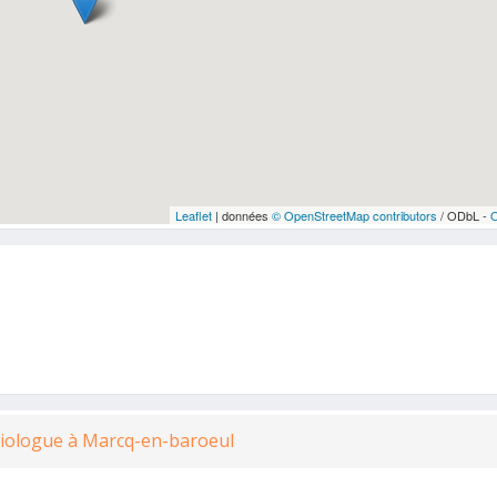
Leaflet
| données
© OpenStreetMap contributors
/ ODbL -
diologue à Marcq-en-baroeul