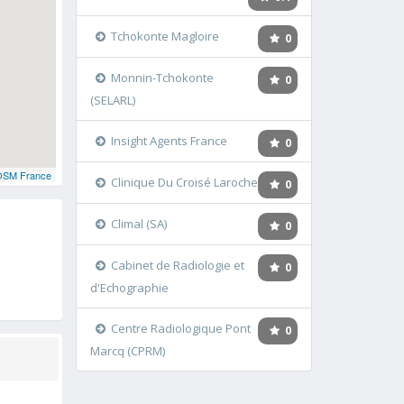
Tchokonte Magloire
0
Monnin-Tchokonte
0
(SELARL)
Insight Agents France
0
OSM France
Clinique Du Croisé Laroche
0
Climal (SA)
0
Cabinet de Radiologie et
0
d'Echographie
Centre Radiologique Pont
0
Marcq (CPRM)