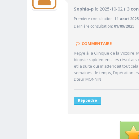
9.
Sophia-p
le 2025-10-02
PRATICIEN
( 3 con
Première consultation:
11 aout 2025
10/10
Confiance accordée
Dernière consultation:
01/09/2025
10/10
Sympathie
10/10
Clarté des informations médi
COMMENTAIRE
8/10
Délai pour obtenir un 1er RD
Reçye à la Clinique de la Victoire
10/10
Ponctualité/Temps en salle d
biopsie rapidement. Les résultats 
et la suite qui m'attendait tout cel
semaines de temps, l'opération est
Dteur MONNIN
Répondre