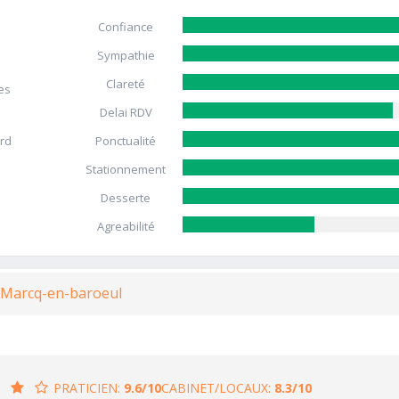
Confiance
Sympathie
Clareté
es
Delai RDV
ard
Ponctualité
Stationnement
Desserte
Agreabilité
à Marcq-en-baroeul
PRATICIEN:
9.6/10
CABINET/LOCAUX:
8.3/10