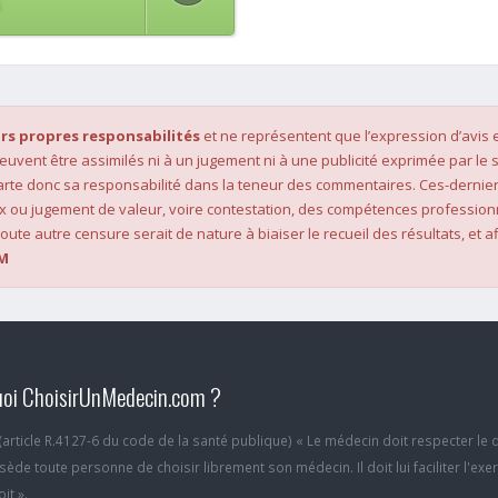
rs propres responsabilités
et ne représentent que l’expression d’avis 
 peuvent être assimilés ni à un jugement ni à une publicité exprimée par le s
rte donc sa responsabilité dans la teneur des commentaires. Ces-dernier
x ou jugement de valeur, voire contestation, des compétences profession
oute autre censure serait de nature à biaiser le recueil des résultats, et af
M
oi ChoisirUnMedecin.com ?
6 (article R.4127-6 du code de la santé publique) « Le médecin doit respecter le 
ède toute personne de choisir librement son médecin. Il doit lui faciliter l'exe
it ».