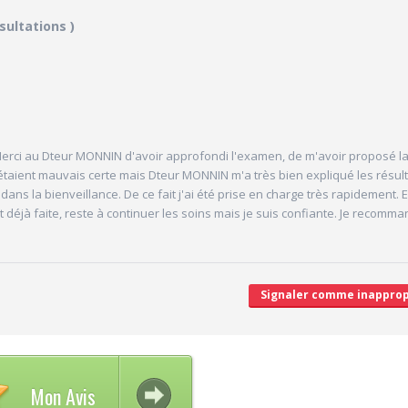
6/10
8.3/10
sultations )
CABINET/LOCAUX
10/10
Desserte par les transports en commun
10/10
Stationnements alentours
5/10
cales délivrées
Agréabilité des locaux
V
, Merci au Dteur MONNIN d'avoir approfondi l'examen, de m'avoir proposé l
'attente/Retard
étaient mauvais certe mais Dteur MONNIN m'a très bien expliqué les résul
a dans la bienveillance. De ce fait j'ai été prise en charge très rapidement. 
 déjà faite, reste à continuer les soins mais je suis confiante. Je recomm
Signaler comme inapprop
Mon Avis