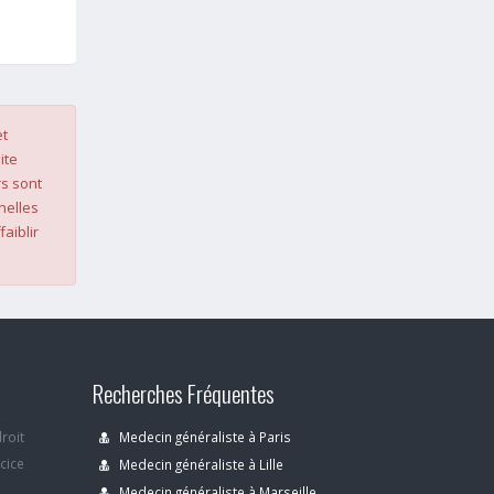
et
ite
s sont
nelles
faiblir
Recherches Fréquentes
droit
Medecin généraliste à Paris
rcice
Medecin généraliste à Lille
Medecin généraliste à Marseille