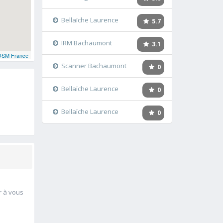
Bellaïche Laurence
5.7
IRM Bachaumont
3.1
OSM France
Scanner Bachaumont
0
Bellaïche Laurence
0
Bellaïche Laurence
0
r à vous