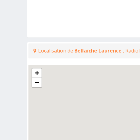
Localisation de
Bellaïche Laurence
, Radio
+
−