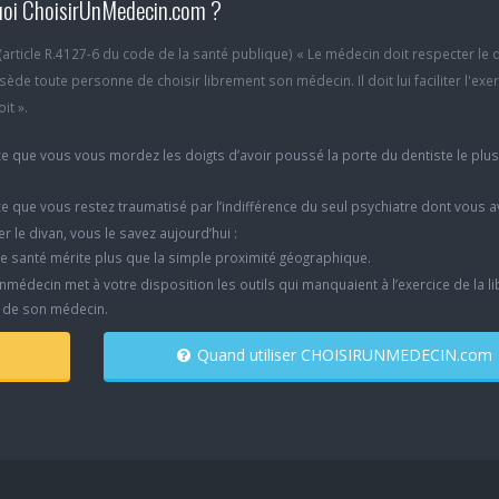
oi ChoisirUnMedecin.com ?
6 (article R.4127-6 du code de la santé publique) « Le médecin doit respecter le 
ède toute personne de choisir librement son médecin. Il doit lui faciliter l'exe
it ».
e que vous vous mordez les doigts d’avoir poussé la porte du dentiste le plu
e que vous restez traumatisé par l’indifférence du seul psychiatre dont vous 
er le divan, vous le savez aujourd’hui :
e santé mérite plus que la simple proximité géographique.
nmédecin met à votre disposition les outils qui manquaient à l’exercice de la li
x de son médecin.
Quand utiliser CHOISIRUNMEDECIN.com