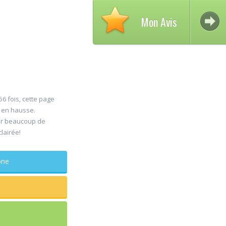
Mon Avis
56 fois, cette page
s en hausse.
Avis s
er beaucoup de
30
clairée!
DELCA
Jul
Chirur
phone
maxillo-facia
Rapide et efficace
sagesse extraite
douleur
...lire plus