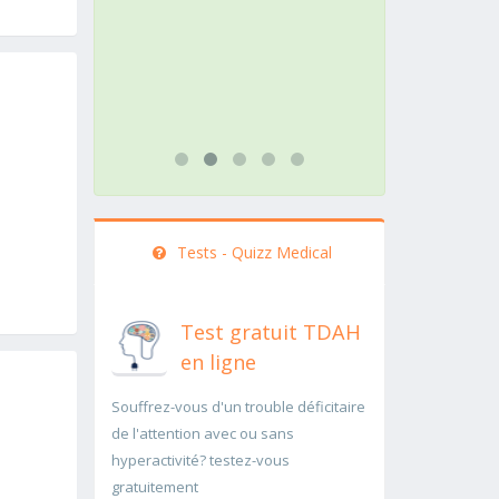
action doit être menée
pathologie ra
rapidement..Une auscultation de
rapidement p
bas
...lire plus
...lire plus
Tests - Quizz Medical
Test gratuit TDAH
en ligne
Souffrez-vous d'un trouble déficitaire
de l'attention avec ou sans
hyperactivité? testez-vous
gratuitement