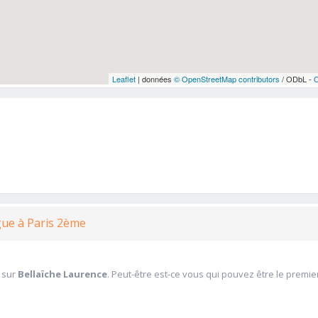
Leaflet
| données
© OpenStreetMap contributors
/ ODbL -
gue à Paris 2ème
 sur
Bellaïche Laurence
. Peut-être est-ce vous qui pouvez être le premie