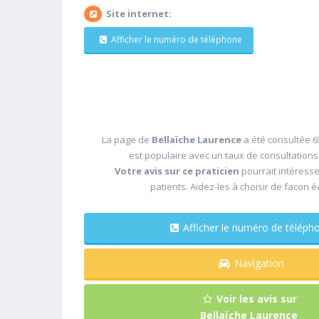
Site internet:
Afficher le numéro de téléphone
La page de
Bellaïche Laurence
a été consultée 6
est populaire avec un taux de consultation
Votre avis sur ce praticien
pourrait intéress
patients. Aidez-les à choisir de facon é
Afficher le numéro de télé
Navigation
Voir les avis sur
Bellaïche Laurence