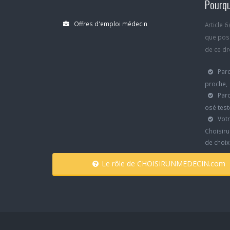
Pourqu
Offres d'emploi médecin
Article 
que poss
de ce dro
Parc
proche,
Parc
osé test
Votr
Choisiru
de choi
Le rôle de CHOISIRUNMEDECIN.com