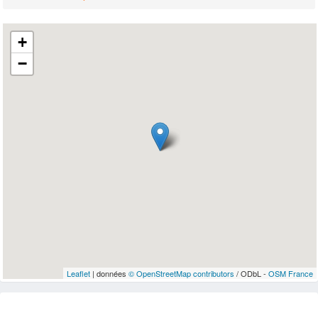
+
−
Leaflet
| données
© OpenStreetMap contributors
/ ODbL -
OSM France