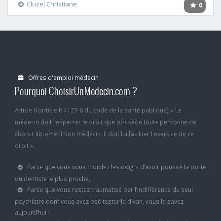
Cluzel Christiane
0
Offres d'emploi médecin
Pourquoi ChoisirUnMedecin.com ?
Article 6 (article R.4127-6 du code de la santé publique) « Le
médecin doit respecter le droit que possède toute personne de
choisir librement son médecin. Il doit lui faciliter l'exercice de ce
droit ».
Parce que vous vous mordez les doigts d’avoir poussé la porte
du dentiste le plus proche,
Parce que vous restez traumatisé par l’indifférence du seul
psychiatre dont vous avez osé tester le divan, vous le savez
aujourd’hui :