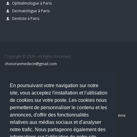
Ophtalmologue à Paris
Dermatologue à Paris
Dentiste à Paris
Copyright © 2026 . All Rights Reserved.
choisirunmedecin@gmail.com
Nous contacter
En poursuivant votre navigation sur notre
site, vous acceptez l'installation et l'utilisation
Accueil
de cookies sur votre poste. Les cookies nous
Blog
permettent de personnaliser le contenu et les
Mon compte
annonces, d'offrir des fonctionnalités
Dernier avis : Kassab Mourad, Chirurgien orthopédiste à Paris 11ème
relatives aux médias sociaux et d'analyser
Mentions légales
notre trafic. Nous partageons également des
Politique de confidentialité
informations sur l'utilisation de notre site