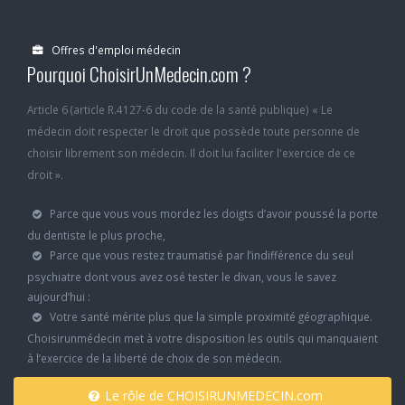
Offres d'emploi médecin
Pourquoi ChoisirUnMedecin.com ?
Article 6 (article R.4127-6 du code de la santé publique) « Le
médecin doit respecter le droit que possède toute personne de
choisir librement son médecin. Il doit lui faciliter l'exercice de ce
droit ».
Parce que vous vous mordez les doigts d’avoir poussé la porte
du dentiste le plus proche,
Parce que vous restez traumatisé par l’indifférence du seul
psychiatre dont vous avez osé tester le divan, vous le savez
aujourd’hui :
Votre santé mérite plus que la simple proximité géographique.
Choisirunmédecin met à votre disposition les outils qui manquaient
à l’exercice de la liberté de choix de son médecin.
Le rôle de CHOISIRUNMEDECIN.com