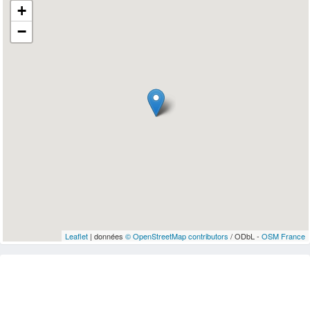
+
−
Leaflet
| données
© OpenStreetMap contributors
/ ODbL -
OSM France