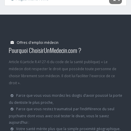
Offres d'emploi médecin
Pourquoi ChoisirUnMedecin.com ?
Article 6 (article R.4127-6 du code de la santé publique) « Le
médecin doit respecter le droit que possède toute personne de
choisir librement son médecin. Il doit lui faciliter l'exercice de ce
droit ».
Parce que vous vous mordez les doigts d’avoir poussé la porte
du dentiste le plus proche,
Parce que vous restez traumatisé par l’indifférence du seul
psychiatre dont vous avez osé tester le divan, vous le savez
aujourd’hui :
Votre santé mérite plus que la simple proximité géographique.