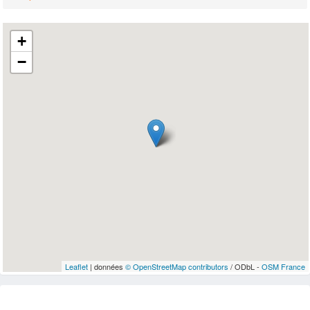
+
−
Leaflet
| données
© OpenStreetMap contributors
/ ODbL -
OSM France