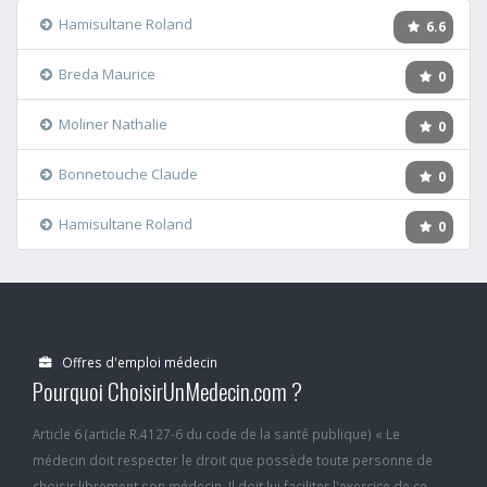
Hamisultane Roland
6.6
Breda Maurice
0
Moliner Nathalie
0
Bonnetouche Claude
0
Hamisultane Roland
0
Offres d'emploi médecin
Pourquoi ChoisirUnMedecin.com ?
Article 6 (article R.4127-6 du code de la santé publique) « Le
médecin doit respecter le droit que possède toute personne de
choisir librement son médecin. Il doit lui faciliter l'exercice de ce