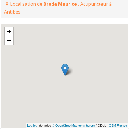
Localisation de
Breda Maurice
, Acupuncteur à
Antibes
+
−
Leaflet
| données
© OpenStreetMap contributors
/ ODbL -
OSM France