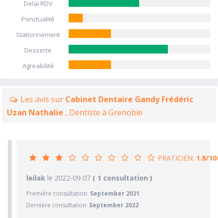
Delai RDV
Ponctualité
Stationnement
Desserte
Agreabilité
Les avis sur
Cabinet Dentaire Gandy Frédéric
Uzan Nathalie
, Dentiste à Grenoble
PRATICIEN:
1.8/10
1.8/10
leilak
le 2022-09-07
PRATICIEN
( 1 consultation )
Première consultation:
September 2021
1/10
Confiance accordée
Dernière consultation:
September 2022
1/10
Sympathie