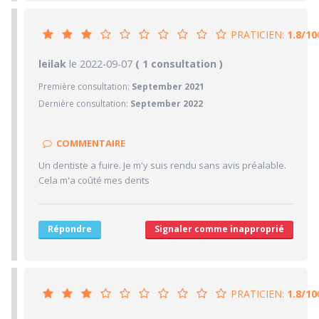
4/10
CABINET/LOCAUX
PRATICIEN:
1.8/10
6/10
Desserte par les transports en commun
1/10
Stationnements alentours
1.8/10
leilak
le 2022-09-07
PRATICIEN
( 1 consultation )
5/10
Agréabilité des locaux
Première consultation:
September 2021
1/10
Confiance accordée
Dernière consultation:
September 2022
1/10
Sympathie
1/10
Clarté des informations médicales délivrées
COMMENTAIRE
5/10
Délai pour obtenir un 1er RDV
Un dentiste a fuire. Je m'y suis rendu sans avis préalable.
1/10
Ponctualité/Temps en salle d'attente/Retard
Cela m'a coûté mes dents
5/10
CABINET/LOCAUX
8/10
Desserte par les transports en commun
Répondre
Signaler comme inapproprié
6/10
Stationnements alentours
1/10
Agréabilité des locaux
PRATICIEN:
1.8/10