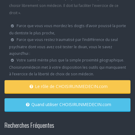
choisir librement son médecin. Il doit lui faciliter l'exercice de ce
droit ».
Parce que vous vous mordez les doigts d’avoir poussé la porte
du dentiste le plus proche,
Parce que vous restez traumatisé par l’indifférence du seul
psychiatre dont vous avez osé tester le divan, vous le savez
aujourd’hui :
Votre santé mérite plus que la simple proximité géographique.
Choisirunmédecin met à votre disposition les outils qui manquaient
à l’exercice de la liberté de choix de son médecin.
Le rôle de CHOISIRUNMEDECIN.com
Quand utiliser CHOISIRUNMEDECIN.com
Recherches Fréquentes