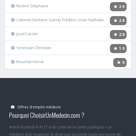
Rivière Stéphane
2.9
Cabinet Dentaire Gandy Frédéric Uzan Nathalie
2.8
Joud Carole
2.8
Yeretzian Christian
1.9
Bouchet Hervé
0
Offres d'emploi médecin
Pourquoi ChoisirUnMedecin.com ?
Article 6 (article R.4127-6 du code de la santé publique) « Le
médecin doit respecter le droit que possède toute personne de