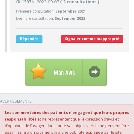
1.8/10
Gil1307
le 2022-09-07
PRATICIEN
( 2 consultations )
Première consultation:
September 2021
1/10
Confiance accordée
Dernière consultation:
September 2022
1/10
Sympathie
1/10
Clarté des informations médicales délivrées
Répondre
Signaler comme inapproprié
5/10
Délai pour obtenir un 1er RDV
1/10
Ponctualité/Temps en salle d'attente/Retard
4/10
CABINET/LOCAUX
6/10
Desserte par les transports en commun
Mon Avis
1/10
Stationnements alentours
5/10
Agréabilité des locaux
AVERTISSEMENTS
Les commentaires des patients n’engagent que leurs propres
responsabilités
et ne représentent que l’expression d’avis et
d’opinions de l’usager, dans toute sa subjectivité. Ils ne peuvent être
assimilés ni à un jugement ni à une publicité exprimée par le site