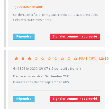
1/10
Clarté des informations médicales délivrées
COMMENTAIRE
5/10
Délai pour obtenir un 1er RDV
Un dentiste a fuire. Je m'y suis rendu sans avis préalable.
1/10
Ponctualité/Temps en salle d'attente/Retard
Cela m'a coûté mes dents
5/10
CABINET/LOCAUX
8/10
Desserte par les transports en commun
Répondre
Signaler comme inapproprié
6/10
Stationnements alentours
1/10
Agréabilité des locaux
PRATICIEN:
1.8/10
1.8/10
Gil1307
le 2022-09-07
PRATICIEN
( 2 consultations )
Première consultation:
September 2021
1/10
Confiance accordée
Dernière consultation:
September 2022
1/10
Sympathie
1/10
Clarté des informations médicales délivrées
Répondre
Signaler comme inapproprié
5/10
Délai pour obtenir un 1er RDV
1/10
Ponctualité/Temps en salle d'attente/Retard