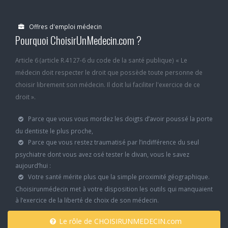
Offres d'emploi médecin
Pourquoi ChoisirUnMedecin.com ?
Article 6 (article R.4127-6 du code de la santé publique) « Le
médecin doit respecter le droit que possède toute personne de
choisir librement son médecin. Il doit lui faciliter l'exercice de ce
droit ».
Parce que vous vous mordez les doigts d’avoir poussé la porte
du dentiste le plus proche,
Parce que vous restez traumatisé par l’indifférence du seul
psychiatre dont vous avez osé tester le divan, vous le savez
aujourd’hui :
Votre santé mérite plus que la simple proximité géographique.
Choisirunmédecin met à votre disposition les outils qui manquaient
à l’exercice de la liberté de choix de son médecin.
Le rôle de CHOISIRUNMEDECIN.com