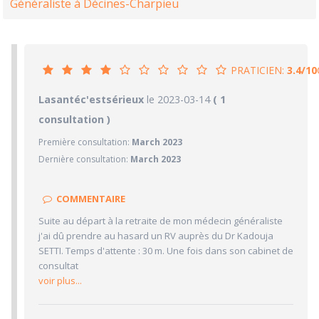
Généraliste à Décines-Charpieu
PRATICIEN:
3.4/10
3.4/10
Lasantéc'estsérieux
PRATICIEN
le 2023-03-14
( 1
consultation )
4/10
Confiance accordée
Première consultation:
March 2023
3/10
Sympathie
Dernière consultation:
March 2023
2/10
Clarté des informations médicales délivrées
5/10
Délai pour obtenir un 1er RDV
COMMENTAIRE
3/10
Ponctualité/Temps en salle d'attente/Retard
Suite au départ à la retraite de mon médecin généraliste
4.7/10
CABINET/LOCAUX
j'ai dû prendre au hasard un RV auprès du Dr Kadouja
SETTI. Temps d'attente : 30 m. Une fois dans son cabinet de
5/10
Desserte par les transports en commun
consultat
5/10
Stationnements alentours
voir plus...
4/10
Agréabilité des locaux