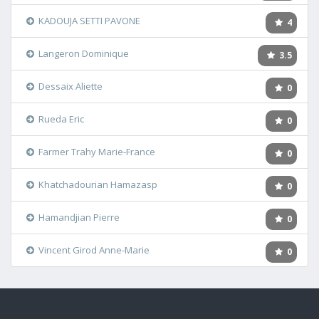
KADOUJA SETTI PAVONE
4
Langeron Dominique
3.5
Dessaix Aliette
0
Rueda Eric
0
Farmer Trahy Marie-France
0
Khatchadourian Hamazasp
0
Hamandjian Pierre
0
Vincent Girod Anne-Marie
0