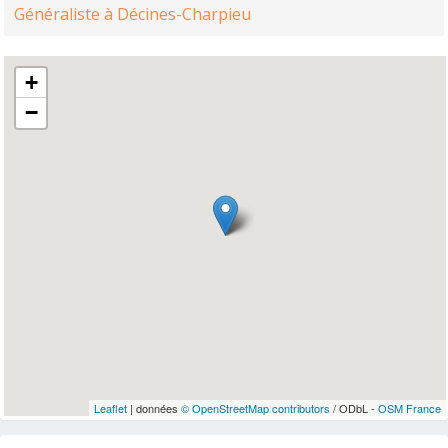
Généraliste à Décines-Charpieu
+
−
Leaflet
| données
© OpenStreetMap contributors
/ ODbL -
OSM France