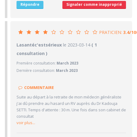
Répondre
Signaler comme inapproprié
PRATICIEN:
3.4/10
3.4/10
Lasantéc'estsérieux
PRATICIEN
le 2023-03-14
( 1
consultation )
4/10
Confiance accordée
Première consultation:
March 2023
3/10
Sympathie
Dernière consultation:
March 2023
2/10
Clarté des informations médicales délivrées
5/10
Délai pour obtenir un 1er RDV
COMMENTAIRE
3/10
Ponctualité/Temps en salle d'attente/Retard
Suite au départ à la retraite de mon médecin généraliste
4.7/10
CABINET/LOCAUX
j'ai dû prendre au hasard un RV auprès du Dr Kadouja
SETTI. Temps d'attente : 30 m. Une fois dans son cabinet de
5/10
Desserte par les transports en commun
consultat
5/10
Stationnements alentours
voir plus...
4/10
Agréabilité des locaux