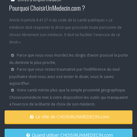
Pourquoi ChoisirUnMedecin.com ?
Article 6 (article R.4127-6 du code de la santé publique) « Le
médecin doit respecter le droit que possède toute personne de
choisir librement son médecin. Il doit lui faciliter l'exercice de ce
droit ».
Parce que vous vous mordez les doigts d’avoir poussé la porte
du dentiste le plus proche,
Parce que vous restez traumatisé par l’indifférence du seul
psychiatre dont vous avez osé tester le divan, vous le savez
aujourd’hui :
Votre santé mérite plus que la simple proximité géographique.
Choisirunmédecin met à votre disposition les outils qui manquaient
à l’exercice de la liberté de choix de son médecin.
Le rôle de CHOISIRUNMEDECIN.com
Quand utiliser CHOISIRUNMEDECIN.com