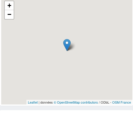
+
−
Leaflet
| données
© OpenStreetMap contributors
/ ODbL -
OSM France