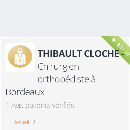
9.8 / 1
THIBAULT CLOCHE
-
Chirurgien
orthopédiste à
Bordeaux
1 Avis patients vérifiés
Accueil
/