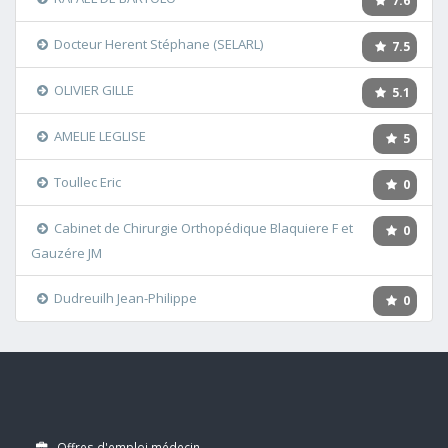
7.6
Docteur Herent Stéphane (SELARL)
7.5
OLIVIER GILLE
5.1
AMELIE LEGLISE
5
Toullec Eric
0
Cabinet de Chirurgie Orthopédique Blaquiere F et
0
Gauzére JM
Dudreuilh Jean-Philippe
0
Offres d'emploi médecin