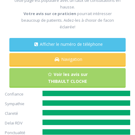
cette page est populaire avec un taux de consultations en
hausse.
Votre avis sur ce praticien
pourrait intéresser
beaucoup de patients. Aidez-les à choisir de facon
éclairée!
Afficher le numéro de téléphone
Navigation
Voir les avis sur
THIBAULT CLOCHE
Confiance
Sympathie
Clareté
Delai RDV
Ponctualité