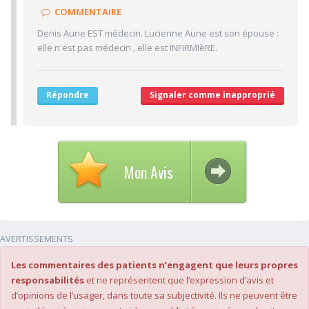
1/10
Clarté des informations médicales délivrées
COMMENTAIRE
1/10
Délai pour obtenir un 1er RDV
Denis Aune EST médecin. Lucienne Aune est son épouse :
1/10
Ponctualité/Temps en salle d'attente/Retard
elle n'est pas médecin , elle est INFIRMIèRE.
2/10
CABINET/LOCAUX
2/10
Desserte par les transports en commun
Répondre
Signaler comme inapproprié
2/10
Stationnements alentours
2/10
Agréabilité des locaux
Mon Avis
AVERTISSEMENTS
Les commentaires des patients n’engagent que leurs propres
responsabilités
et ne représentent que l’expression d’avis et
d’opinions de l’usager, dans toute sa subjectivité. Ils ne peuvent être