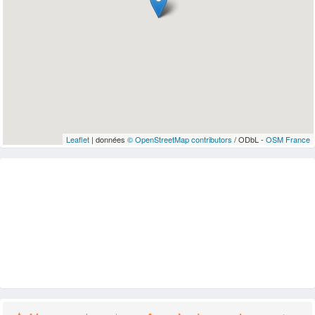
Leaflet
| données
© OpenStreetMap contributors
/ ODbL -
OSM France