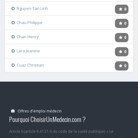
Nguyen-Tan Linh
0
Chau Philippe
0
Chan Henry
0
Lara Jeanine
0
Cuaz Christian
0
Offres d'emploi médecin
Pourquoi ChoisirUnMedecin.com ?
Article 6 (article R.4127-6 du code de la santé publique) « Le