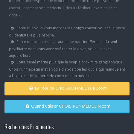
médecin doit respecter le droit que possède toute personne de
choisir librement son médecin. Il doit lui faciliter l'exercice de ce
droit ».
Parce que vous vous mordez les doigts d’avoir poussé la porte
du dentiste le plus proche,
Parce que vous restez traumatisé par l’indifférence du seul
psychiatre dont vous avez osé tester le divan, vous le savez
aujourd’hui :
Votre santé mérite plus que la simple proximité géographique.
Choisirunmédecin met à votre disposition les outils qui manquaient
à l’exercice de la liberté de choix de son médecin.
Le rôle de CHOISIRUNMEDECIN.com
Quand utiliser CHOISIRUNMEDECIN.com
Recherches Fréquentes