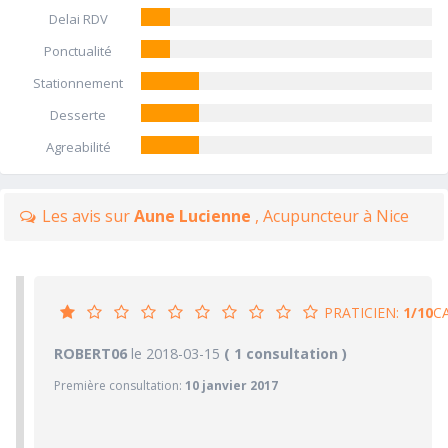
Delai RDV
Ponctualité
Stationnement
Desserte
Agreabilité
Les avis sur
Aune Lucienne
, Acupuncteur à Nice
PRATICIEN:
1/10
C
1/10
ROBERT06
le 2018-03-15
PRATICIEN
( 1 consultation )
Première consultation:
10 janvier 2017
1/10
Confiance accordée
1/10
Sympathie