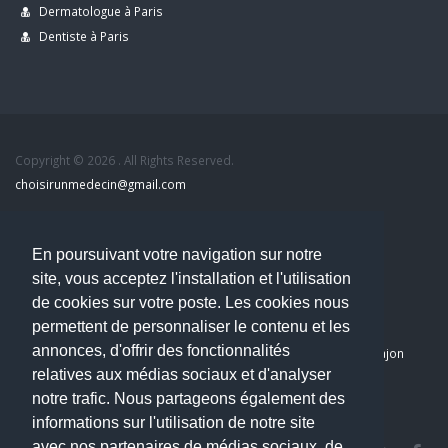
Dermatologue à Paris
Dentiste à Paris
Copyright © 2026 . All Rights Reserved.
choisirunmedecin@gmail.com
Nous contacter
En poursuivant votre navigation sur notre
site, vous acceptez l'installation et l'utilisation
Accueil
de cookies sur votre poste. Les cookies nous
Blog
permettent de personnaliser le contenu et les
Mon compte
annonces, d'offrir des fonctionnalités
Dernier avis : PASCAL DELCAMPE, Chirurgien maxillo-faciale à Arpajon
relatives aux médias sociaux et d'analyser
Mentions légales
notre trafic. Nous partageons également des
Politique de confidentialité
informations sur l'utilisation de notre site
avec nos partenaires de médias sociaux, de