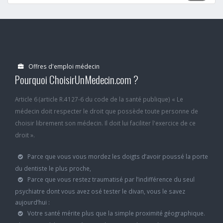
Offres d'emploi médecin
Pourquoi ChoisirUnMedecin.com ?
Article 6 (article R.4127-6 du code de la santé publique) « Le
médecin doit respecter le droit que possède toute personne de
choisir librement son médecin. Il doit lui faciliter l'exercice de ce
droit ».
Parce que vous vous mordez les doigts d’avoir poussé la porte
du dentiste le plus proche,
Parce que vous restez traumatisé par l’indifférence du seul
psychiatre dont vous avez osé tester le divan, vous le savez
aujourd’hui :
Votre santé mérite plus que la simple proximité géographique.