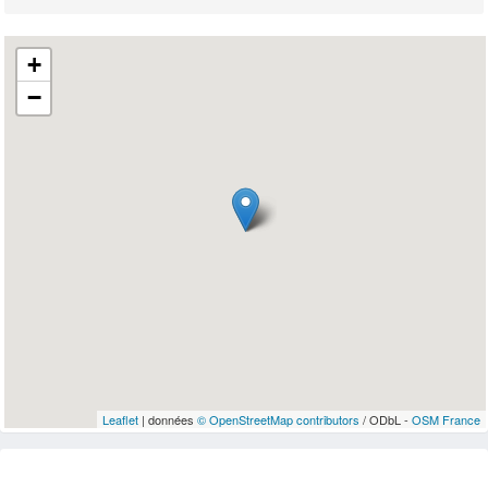
+
−
Leaflet
| données
© OpenStreetMap contributors
/ ODbL -
OSM France