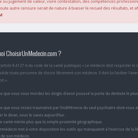
x ou jugement de valeur, voire contestation, des compétences profession
oute autre censure serait de nature à biaiser le recueil des résultats, et af
M
oi ChoisirUnMedecin.com ?
6 (article R.4127-6 du code de la santé publique) « Le médecin doit respecter le 
ède toute personne de choisir librement son médecin. Il doit lui faciliter l'exe
it ».
e que vous vous mordez les doigts d’avoir poussé la porte du dentiste le plu
e que vous restez traumatisé par l’indifférence du seul psychiatre dont vous 
er le divan, vous le savez aujourd’hui :
e santé mérite plus que la simple proximité géographique.
nmédecin met à votre disposition les outils qui manquaient à l’exercice de la li
x de son médecin.