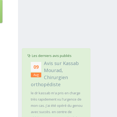
Les derniers avis publiés
s sur Kassab
Avis sur MOUNIA
09
30
urad,
HOUSSAIM,
Aug
Jul
rurgien
Psychiatre
iste
maxill
Vaut le détour... Un grand détour
!!
m'a pris en charge
Rapide et
...lire plus
ent vu l'urgence de
sagesse 
 été opéré du genou
douleur
 en centre de
...lire pl