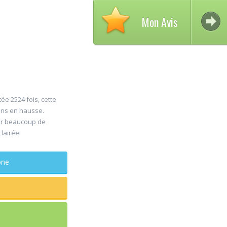
Mon Avis
ée 2524 fois, cette
ons en hausse.
Avi
er beaucoup de
09
clairée!
Mo
Aug
Chi
phone
orthopéd
le dr kassab 
très rapidem
mon cas. j'ai
avec succès.