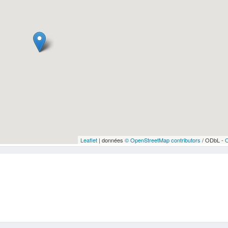
Leaflet
| données
© OpenStreetMap contributors
/ ODbL -