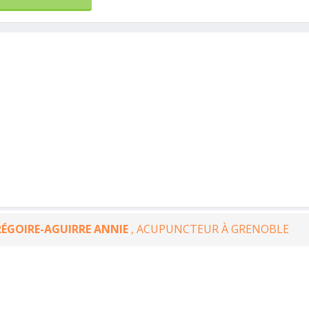
rééducation, 
reconnu posi
kinés
...lire plus
ÉGOIRE-AGUIRRE ANNIE
, ACUPUNCTEUR À GRENOBLE