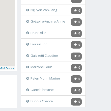
Nguyen Van-Lang
0
Grégoire-Aguirre Annie
0
Brun Odile
0
Lorrain Eric
0
Guizzetti Claudine
0
Marcone Louis
0
OSM France
Pelen Morin Marine
0
Gariel Christine
0
Dubois Chantal
0