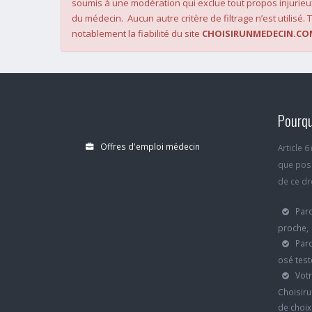
soumis à une modération qui exclue tout propos injurieu
du médecin. Aucun autre critère de filtrage n’est utilisé. T
notablement la fiabilité du site
CHOISIRUNMEDECIN.CO
Pourqu
Offres d'emploi médecin
Article 
que poss
de ce dro
Parc
proche,
Parc
osé test
Votr
Choisiru
de choi