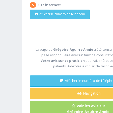
Site internet:
Afficher le numéro de téléphone
La page de
Grégoire-Aguirre Annie
a été consult
page est populaire avec un taux de consultati
Votre avis sur ce praticien
pourrait intéress
patients. Aidez-les à choisir de facon é
Afficher le numéro de télé
Navigation
Voir les avis sur
Grégoire-Aguirre Annie