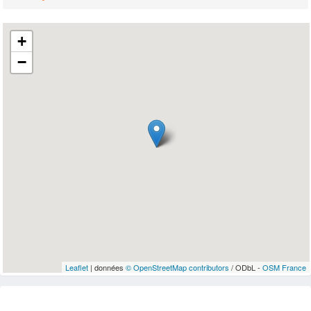
+
−
Leaflet
| données
© OpenStreetMap contributors
/ ODbL -
OSM France