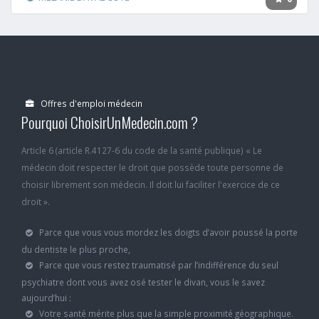
Offres d'emploi médecin
Pourquoi ChoisirUnMedecin.com ?
Article 6 (article R.4127-6 du code de la santé publique) « Le
médecin doit respecter le droit que possède toute personne de
choisir librement son médecin. Il doit lui faciliter l'exercice de ce
droit ».
Parce que vous vous mordez les doigts d’avoir poussé la porte
du dentiste le plus proche,
Parce que vous restez traumatisé par l’indifférence du seul
psychiatre dont vous avez osé tester le divan, vous le savez
aujourd’hui :
Votre santé mérite plus que la simple proximité géographique.