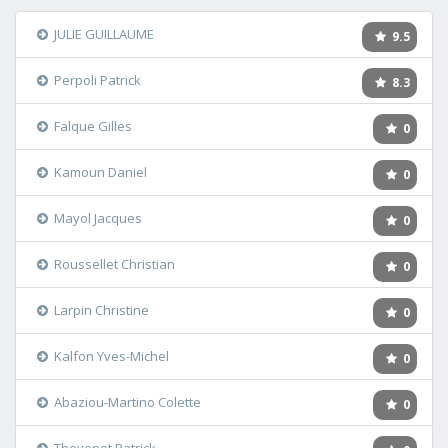
JULIE GUILLAUME
9.5
Perpoli Patrick
8.3
Falque Gilles
0
Kamoun Daniel
0
Mayol Jacques
0
Roussellet Christian
0
Larpin Christine
0
Kalfon Yves-Michel
0
Abaziou-Martino Colette
0
Thevenot Patrick