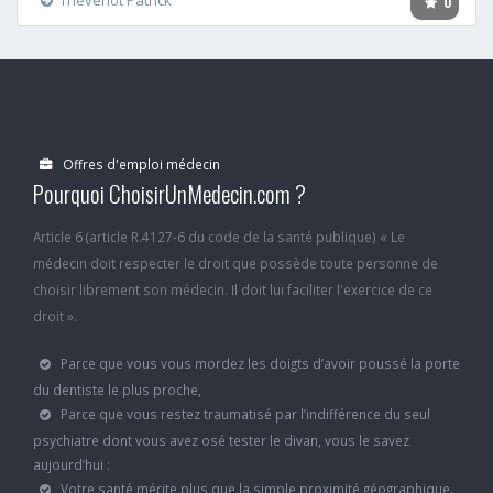
0
Offres d'emploi médecin
Pourquoi ChoisirUnMedecin.com ?
Article 6 (article R.4127-6 du code de la santé publique) « Le
médecin doit respecter le droit que possède toute personne de
choisir librement son médecin. Il doit lui faciliter l'exercice de ce
droit ».
Parce que vous vous mordez les doigts d’avoir poussé la porte
du dentiste le plus proche,
Parce que vous restez traumatisé par l’indifférence du seul
psychiatre dont vous avez osé tester le divan, vous le savez
aujourd’hui :
Votre santé mérite plus que la simple proximité géographique.