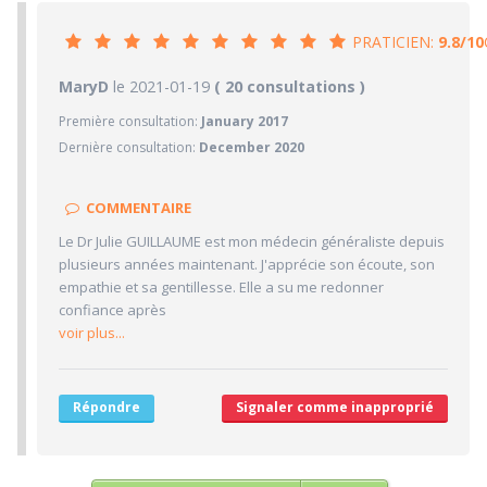
PRATICIEN:
9.8/10
9.8/10
MaryD
le 2021-01-19
PRATICIEN
( 20 consultations )
Première consultation:
January 2017
9/10
Confiance accordée
Dernière consultation:
December 2020
10/10
Sympathie
10/10
Clarté des informations médicales délivrées
COMMENTAIRE
10/10
Délai pour obtenir un 1er RDV
Le Dr Julie GUILLAUME est mon médecin généraliste depuis
10/10
Ponctualité/Temps en salle d'attente/Retard
plusieurs années maintenant. J'apprécie son écoute, son
9/10
empathie et sa gentillesse. Elle a su me redonner
CABINET/LOCAUX
confiance après
8/10
Desserte par les transports en commun
voir plus...
9/10
Stationnements alentours
10/10
Agréabilité des locaux
Répondre
Signaler comme inapproprié