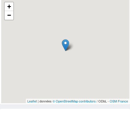
+
−
Leaflet
| données
© OpenStreetMap contributors
/ ODbL -
OSM France