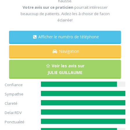
hausse.
Votre avis sur ce praticien
pourrait intéresser
beaucoup de patients. Aidez-les à choisir de facon
éclairée!
Afficher le numéro de téléphone
Navigation
Voir les avis sur
JULIE GUILLAUME
Confiance
Sympathie
Clareté
Delai RDV
Ponctualité