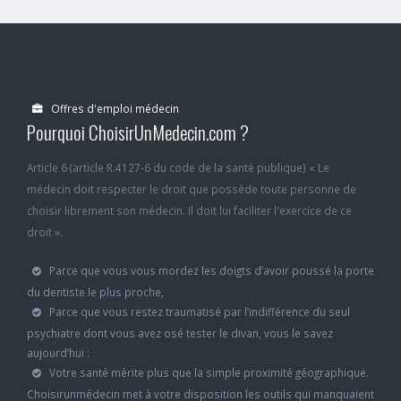
Offres d'emploi médecin
Pourquoi ChoisirUnMedecin.com ?
Article 6 (article R.4127-6 du code de la santé publique) « Le
médecin doit respecter le droit que possède toute personne de
choisir librement son médecin. Il doit lui faciliter l'exercice de ce
droit ».
Parce que vous vous mordez les doigts d’avoir poussé la porte
du dentiste le plus proche,
Parce que vous restez traumatisé par l’indifférence du seul
psychiatre dont vous avez osé tester le divan, vous le savez
aujourd’hui :
Votre santé mérite plus que la simple proximité géographique.
Choisirunmédecin met à votre disposition les outils qui manquaient