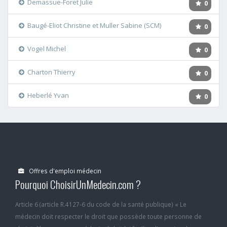
Demassue-Foret Julie
0
Baugé-Eliot Christine et Muller Sabine (SCM)
0
Vogel Michel
0
Charton Thierry
0
Heberlé Yvan
0
Offres d'emploi médecin
Pourquoi ChoisirUnMedecin.com ?
Article 6 (article R.4127-6 du code de la santé publique) « Le
médecin doit respecter le droit que possède toute personne de