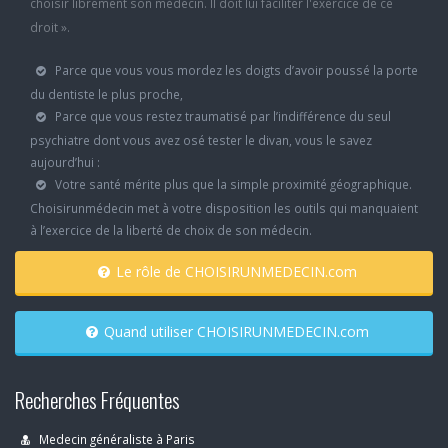
choisir librement son médecin. Il doit lui faciliter l'exercice de ce
droit ».
Parce que vous vous mordez les doigts d’avoir poussé la porte
du dentiste le plus proche,
Parce que vous restez traumatisé par l’indifférence du seul
psychiatre dont vous avez osé tester le divan, vous le savez
aujourd’hui :
Votre santé mérite plus que la simple proximité géographique.
Choisirunmédecin met à votre disposition les outils qui manquaient
à l’exercice de la liberté de choix de son médecin.
Le rôle de CHOISIRUNMEDECIN.com
Quand utiliser CHOISIRUNMEDECIN.com
Recherches Fréquentes
Medecin généraliste à Paris