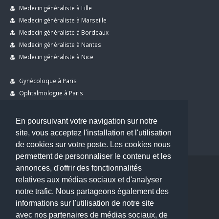
Medecin généraliste à Lille
Medecin généraliste à Marseille
Medecin généraliste à Bordeaux
Medecin généraliste à Nantes
Medecin généraliste à Nice
Gynécoloque à Paris
Ophtalmologue à Paris
Dermatologue à Paris
Dentiste à Paris
En poursuivant votre navigation sur notre
site, vous acceptez l'installation et l'utilisation
de cookies sur votre poste. Les cookies nous
permettent de personnaliser le contenu et les
annonces, d'offrir des fonctionnalités
Copyright © 2026 . All Rights Reserved.
relatives aux médias sociaux et d'analyser
choisirunmedecin@gmail.com
notre trafic. Nous partageons également des
informations sur l'utilisation de notre site
Nous contacter
avec nos partenaires de médias sociaux, de