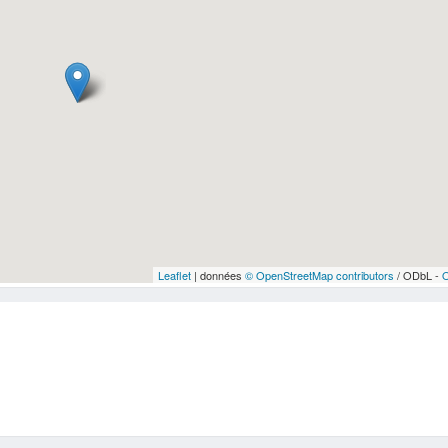
Leaflet
| données
© OpenStreetMap contributors
/ ODbL -