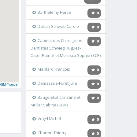
Barthélémy Hervé
0
Dahan Schwab Carole
0
Cabinet des Chirurgiens
0
Dentistes Schwieg Hugues-
Oster Patrick et Moresco Sophie (SCP)
Maiillard Francois
0
Demassue-Foret Julie
0
OSM France
Baugé-Eliot Christine et
0
Muller Sabine (SCM)
Vogel Michel
0
Charton Thierry
0