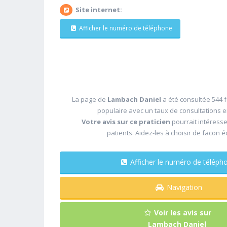
Site internet:
Afficher le numéro de téléphone
La page de
Lambach Daniel
a été consultée 544 f
populaire avec un taux de consultations 
Votre avis sur ce praticien
pourrait intéress
patients. Aidez-les à choisir de facon é
Afficher le numéro de télé
Navigation
Voir les avis sur
Lambach Daniel