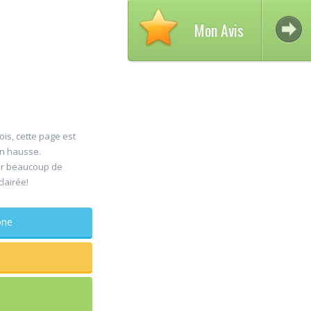
Mon Avis
ois, cette page est
en hausse.
Avis
er beaucoup de
30
clairée!
DEL
Jul
Chir
phone
maxillo-fa
Rapide et effi
sagesse extra
douleur
...lire plus