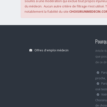
soumis à une modération qui exclue tout propos injurieu
du médecin. Aucun autre critère de filtrage n’est utilisé. T
notablement la fiabilité du site
CHOISIRUNMEDECIN.CO
Pourqu
Offres d'emploi médecin
Article 
que poss
de ce dro
Parc
proche,
Parc
osé test
Votr
Choisiru
de choi