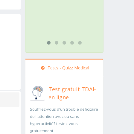
action doit être menée
pathologie
rapidement..Une auscultation de
rapidemen
bas
...lire plus
...lire plus
Tests - Quizz Medical
Test gratuit TDAH
en ligne
Souffrez-vous d'un trouble déficitaire
de l'attention avec ou sans
hyperactivité? testez-vous
gratuitement