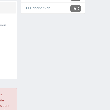
Heberlé Yvan
0
 vous
et
ite
s sont