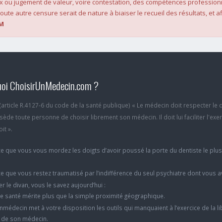
x ou jugement de valeur, voire contestation, des compétences profession
oute autre censure serait de nature à biaiser le recueil des résultats, et af
M
oi ChoisirUnMedecin.com ?
6 (article R.4127-6 du code de la santé publique) « Le médecin doit respecter le 
ède toute personne de choisir librement son médecin. Il doit lui faciliter l'exe
it ».
e que vous vous mordez les doigts d’avoir poussé la porte du dentiste le plu
e que vous restez traumatisé par l’indifférence du seul psychiatre dont vous 
er le divan, vous le savez aujourd’hui :
e santé mérite plus que la simple proximité géographique.
nmédecin met à votre disposition les outils qui manquaient à l’exercice de la li
x de son médecin.