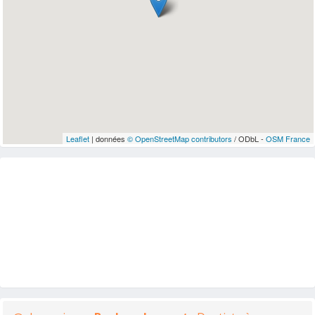
Leaflet
| données
© OpenStreetMap contributors
/ ODbL -
OSM France