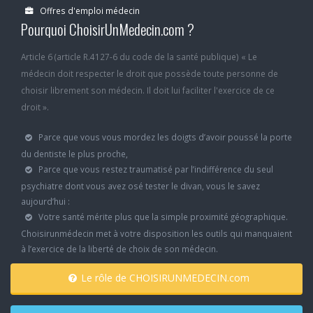
Offres d'emploi médecin
Pourquoi ChoisirUnMedecin.com ?
Article 6 (article R.4127-6 du code de la santé publique) « Le
médecin doit respecter le droit que possède toute personne de
choisir librement son médecin. Il doit lui faciliter l'exercice de ce
droit ».
Parce que vous vous mordez les doigts d’avoir poussé la porte
du dentiste le plus proche,
Parce que vous restez traumatisé par l’indifférence du seul
psychiatre dont vous avez osé tester le divan, vous le savez
aujourd’hui :
Votre santé mérite plus que la simple proximité géographique.
Choisirunmédecin met à votre disposition les outils qui manquaient
à l’exercice de la liberté de choix de son médecin.
Le rôle de CHOISIRUNMEDECIN.com