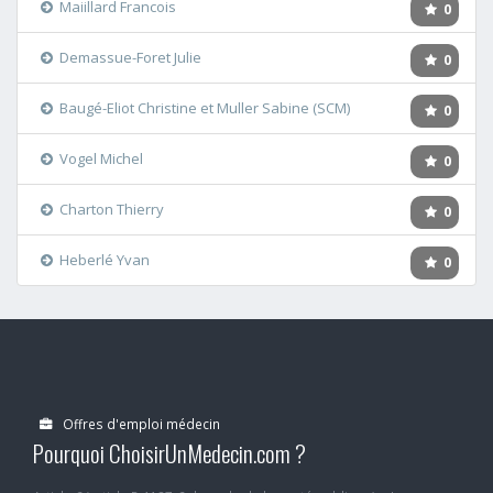
Maiillard Francois
0
Demassue-Foret Julie
0
Baugé-Eliot Christine et Muller Sabine (SCM)
0
Vogel Michel
0
Charton Thierry
0
Heberlé Yvan
0
Offres d'emploi médecin
Pourquoi ChoisirUnMedecin.com ?