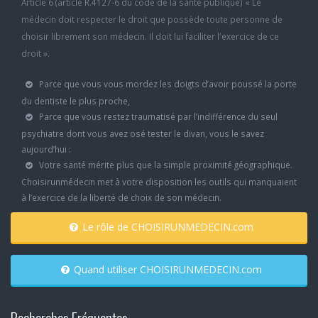
Article 6 (article R.4127-6 du code de la santé publique) « Le
médecin doit respecter le droit que possède toute personne de
choisir librement son médecin. Il doit lui faciliter l'exercice de ce
droit ».
Parce que vous vous mordez les doigts d’avoir poussé la porte
du dentiste le plus proche,
Parce que vous restez traumatisé par l’indifférence du seul
psychiatre dont vous avez osé tester le divan, vous le savez
aujourd’hui :
Votre santé mérite plus que la simple proximité géographique.
Choisirunmédecin met à votre disposition les outils qui manquaient
à l’exercice de la liberté de choix de son médecin.
Le rôle de CHOISIRUNMEDECIN.com
Quand utiliser CHOISIRUNMEDECIN.com
Recherches Fréquentes